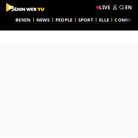
LIVE
EN
BENIN
NEWS
PEOPLE
SPORT
ELLE
COMMUN