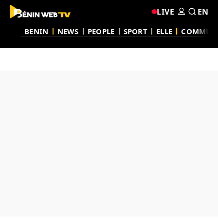
LIVE
EN
BENIN
NEWS
PEOPLE
SPORT
ELLE
COMMUN