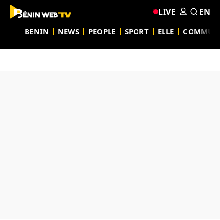
LIVE
EN
BENIN
NEWS
PEOPLE
SPORT
ELLE
COMMUN