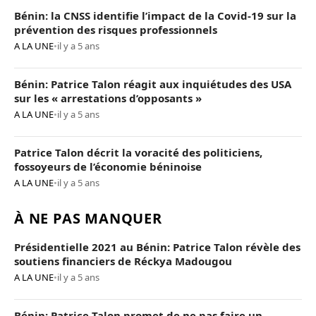
Bénin: la CNSS identifie l’impact de la Covid-19 sur la
prévention des risques professionnels
A LA UNE
•
il y a 5 ans
Bénin: Patrice Talon réagit aux inquiétudes des USA
sur les « arrestations d’opposants »
A LA UNE
•
il y a 5 ans
Patrice Talon décrit la voracité des politiciens,
fossoyeurs de l’économie béninoise
A LA UNE
•
il y a 5 ans
À NE PAS MANQUER
Présidentielle 2021 au Bénin: Patrice Talon révèle des
soutiens financiers de Réckya Madougou
A LA UNE
•
il y a 5 ans
Bénin: Patrice Talon promet de ne pas faire un