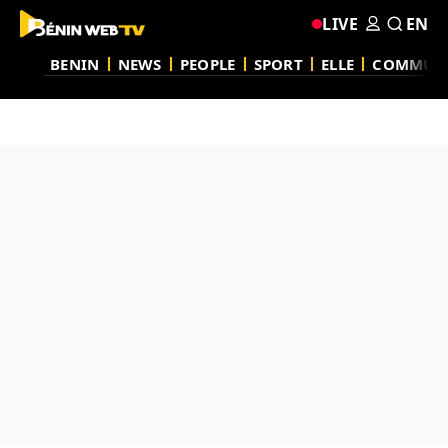
LIVE
EN
BENIN
NEWS
PEOPLE
SPORT
ELLE
COMMUN