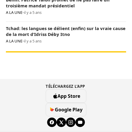
troisième mandat présidentiel
A LA UNE
•
il y a 5 ans
Tchad: les langues se délient (enfin) sur la vraie cause
de la mort d’Idriss Déby Itno
A LA UNE
•
il y a 5 ans
TÉLÉCHARGEZ L’APP
App Store
Google Play