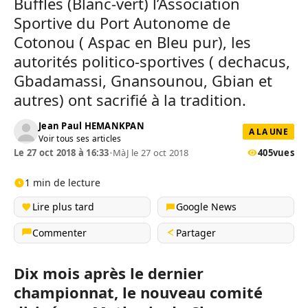
Buffles (Blanc-vert) l’Association
Sportive du Port Autonome de
Cotonou ( Aspac en Bleu pur), les
autorités politico-sportives ( dechacus,
Gbadamassi, Gnansounou, Gbian et
autres) ont sacrifié à la tradition.
Jean Paul HEMANKPAN
A LA UNE
Voir tous ses articles
Le 27 oct 2018 à 16:33
•
MàJ le 27 oct 2018
405
vues
1 min de lecture
Lire plus tard
Google News
Commenter
Partager
Dix mois après le dernier
championnat, le nouveau comité