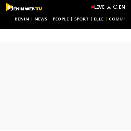
LIVE
EN
BENIN
NEWS
PEOPLE
SPORT
ELLE
COMMUN