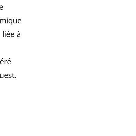
e
omique
liée à
déré
uest.