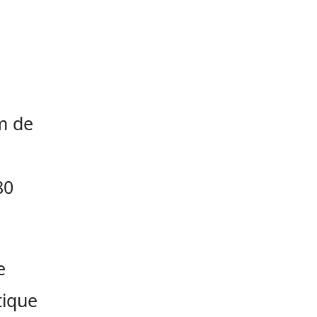
m de
80
e
tique