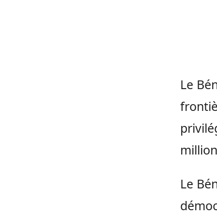
Le Bén
fronti
privil
millio
Le Bén
démocr