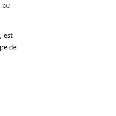
s au
 est
mpe de