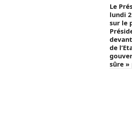
Le Pré
lundi 
sur le
Préside
devant
de l’E
gouver
sûre »