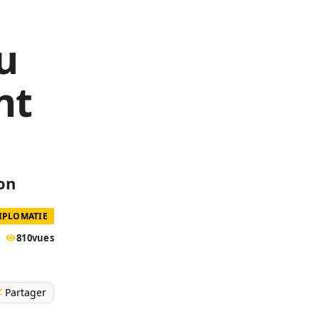
u
nt
lon
DIPLOMATIE
810
vues
Partager