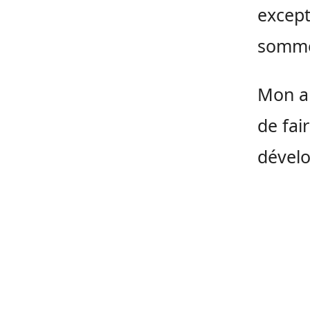
except
sommet
Mon am
de fai
dével