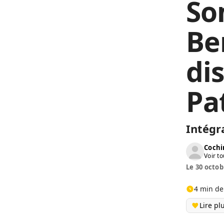
So
Ber
di
Pa
Intégr
Cochi
Voir to
Le 30 octob
4 min de
Lire pl