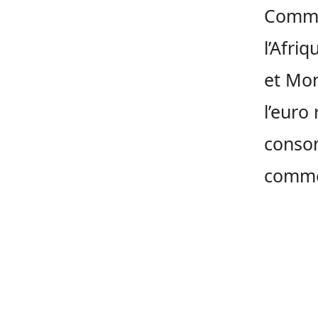
Comme 
l’Afri
et Mon
l’euro
consom
comme 