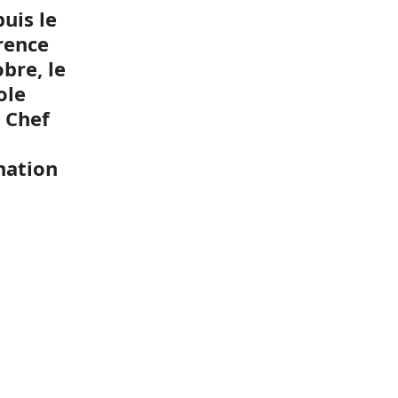
uis le
rence
bre, le
ole
e Chef
nation