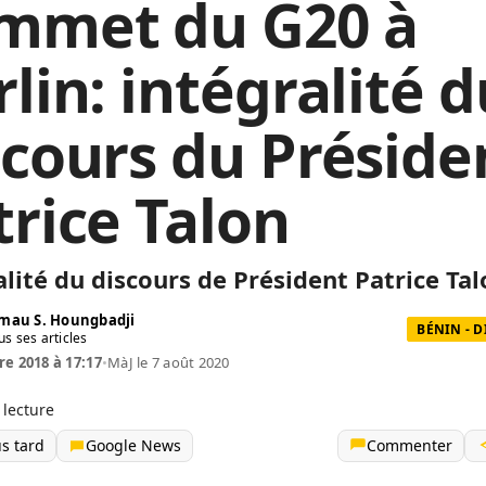
mmet du G20 à
lin: intégralité d
scours du Préside
trice Talon
alité du discours de Président Patrice Ta
mau S. Houngbadji
BÉNIN - 
us ses articles
re 2018 à 17:17
•
MàJ le 7 août 2020
 lecture
us tard
Google News
Commenter