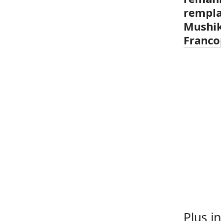
rempla
Mushik
Franco
Plus i