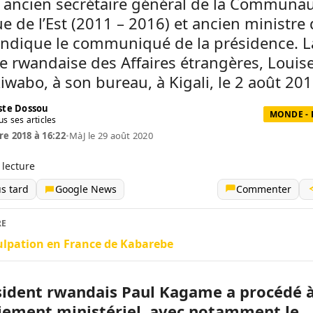
, ancien secrétaire général de la Communa
ue de l’Est (2011 – 2016) et ancien ministre 
 indique le communiqué de la présidence. L
e rwandaise des Affaires étrangères, Louis
wabo, à son bureau, à Kigali, le 2 août 201
te Dossou
MONDE - 
us ses articles
re 2018 à 16:22
•
MàJ le 29 août 2020
 lecture
us tard
Google News
Commenter
RE
ulpation en France de Kabarebe
sident rwandais Paul Kagame a procédé 
ement ministériel, avec notamment le