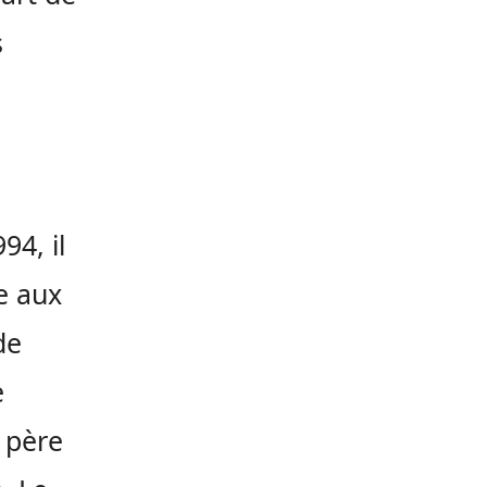
s
94, il
e aux
de
e
 père