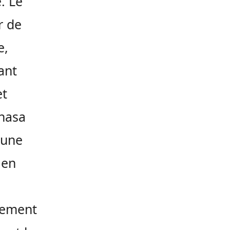
. Le
r de
e,
ant
et
shasa
eune
 en
itement