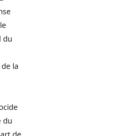
nse
le
l du
 de la
ocide
e du
part de