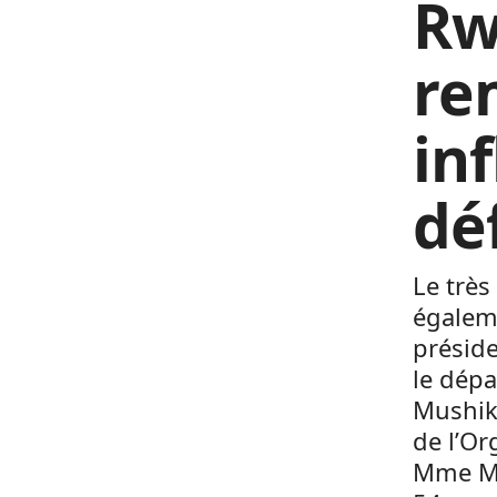
Rw
re
in
dé
Le très
égalem
préside
le dépa
Mushik
de l’Or
Mme Mu