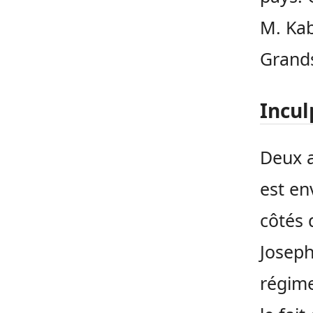
M. Kab
Grands
Incul
Deux a
est en
côtés 
Joseph
régime