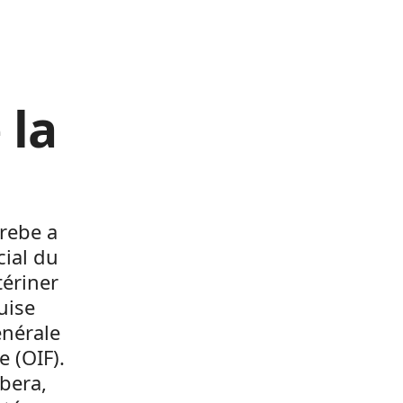
 la
arebe a
ial du
tériner
uise
énérale
e (OIF).
bera,