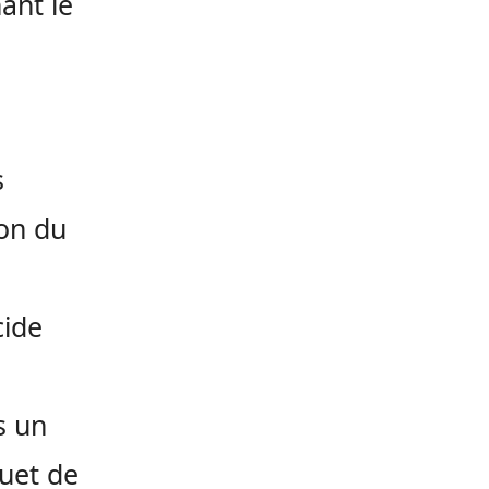
ant le
s
ion du
cide
s un
quet de