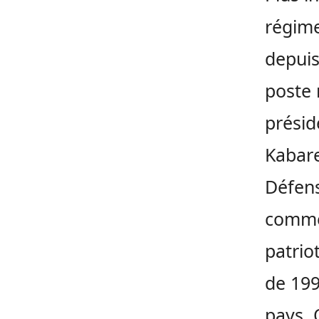
régime
depuis
poste 
présid
Kabare
Défens
comme 
patrio
de 199
pays. 