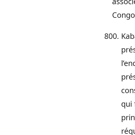
associ
Congo 
Kab
pré
l’en
pré
con
qui 
pri
réqu