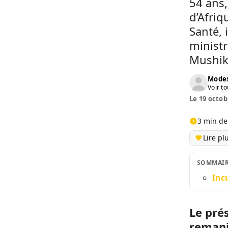
54 ans
d’Afriq
Santé,
ministr
Mushiki
Modes
Voir to
Le 19 octob
3 min de
Lire pl
SOMMAI
Inc
Le pré
remani