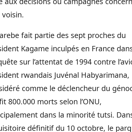
é aux décisions ou campagnes concern
voisin.
arebe fait partie des sept proches du
sident Kagame inculpés en France dan
quête sur l’attentat de 1994 contre l’av
sident rwandais Juvénal Habyarimana,
sidéré comme le déclencheur du géno
fit 800.000 morts selon l’ONU,
ncipalement dans la minorité tutsi. Dan
isitoire définitif du 10 octobre, le par