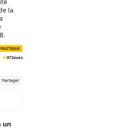
uté
de la
a
e
8.
POLITIQUE
972
vues
Partager
à un