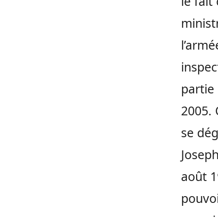
le fai
minist
l’armé
inspec
partie 
2005. 
se dég
Joseph
août 1
pouvoi