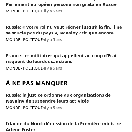
Parlement européen persona non grata en Russie
MONDE - POLITIQUE
•
il y a 5 ans
Russie: « votre roi nu veut régner jusqu’à la fin, il ne
se soucie pas du pays », Navalny critique encore
Poutine
MONDE - POLITIQUE
•
il y a 5 ans
France: les militaires qui appellent au coup d’Etat
risquent de lourdes sanctions
MONDE - POLITIQUE
•
il y a 5 ans
À NE PAS MANQUER
Russie: la justice ordonne aux organisations de
Navalny de suspendre leurs activités
MONDE - POLITIQUE
•
il y a 5 ans
Irlande du Nord: démission de la Première ministre
Arlene Foster