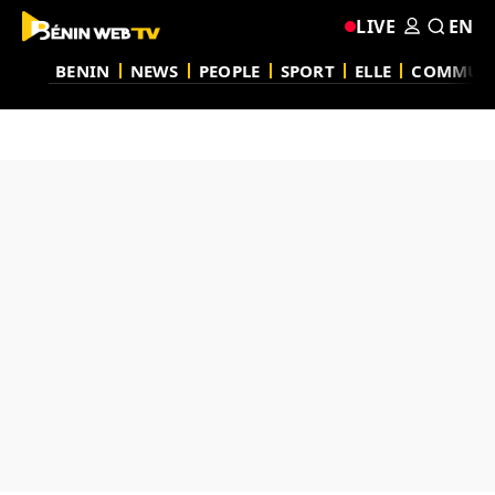
LIVE
EN
BENIN
NEWS
PEOPLE
SPORT
ELLE
COMMUN