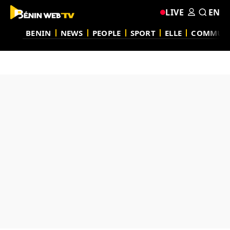
LIVE
EN
BENIN
NEWS
PEOPLE
SPORT
ELLE
COMMUN