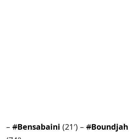
–
#
Bensabaini
(21′) –
#
Boundjah