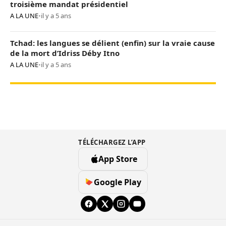
troisième mandat présidentiel
A LA UNE
•
il y a 5 ans
Tchad: les langues se délient (enfin) sur la vraie cause
de la mort d’Idriss Déby Itno
A LA UNE
•
il y a 5 ans
TÉLÉCHARGEZ L’APP
App Store
Google Play