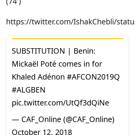
(74′)
https://twitter.com/IshakChebli/st
SUBSTITUTION | Benin:
Mickaël Poté comes in for
Khaled Adénon
#AFCON2019Q
#ALGBEN
pic.twitter.com/UtQf3dQiNe
— CAF_Online (@CAF_Online)
October 12, 2018