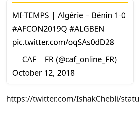
MI-TEMPS | Algérie – Bénin 1-0
#AFCON2019Q
#ALGBEN
pic.twitter.com/oqSAs0dD28
— CAF – FR (@caf_online_FR)
October 12, 2018
https://twitter.com/IshakChebli/st