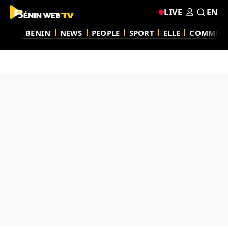
LIVE
EN
BENIN
NEWS
PEOPLE
SPORT
ELLE
COMMUN