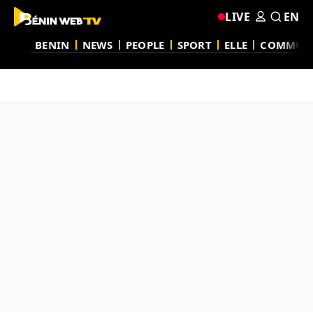
LIVE
EN
BENIN
NEWS
PEOPLE
SPORT
ELLE
COMMUN