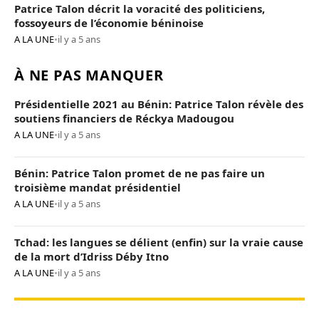
Patrice Talon décrit la voracité des politiciens,
fossoyeurs de l’économie béninoise
A LA UNE
•
il y a 5 ans
À NE PAS MANQUER
Présidentielle 2021 au Bénin: Patrice Talon révèle des
soutiens financiers de Réckya Madougou
A LA UNE
•
il y a 5 ans
Bénin: Patrice Talon promet de ne pas faire un
troisième mandat présidentiel
A LA UNE
•
il y a 5 ans
Tchad: les langues se délient (enfin) sur la vraie cause
de la mort d’Idriss Déby Itno
A LA UNE
•
il y a 5 ans