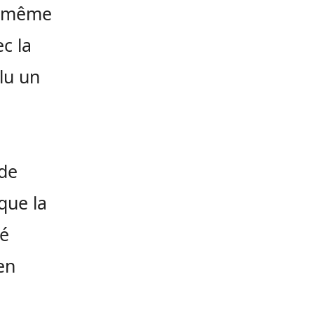
 même
c la
lu un
 de
que la
sé
en