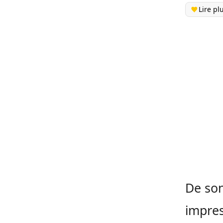
Lire pl
De son
impres