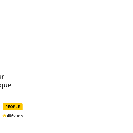
ar
 que
PEOPLE
486
vues