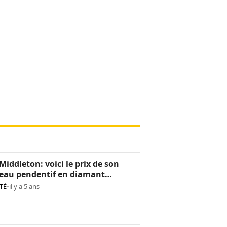
Middleton: voici le prix de son
eau pendentif en diamant
os)
TÉ
•
il y a 5 ans