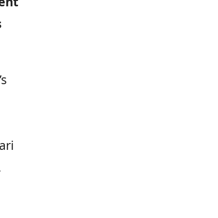
ent
s
’s
ari
.