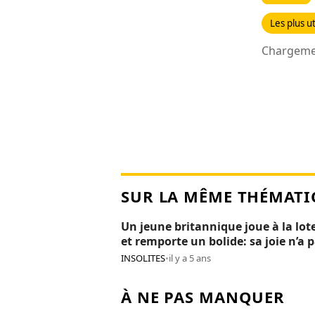
Les plus ut
Chargemen
SUR LA MÊME THÉMATI
Un jeune britannique joue à la lot
et remporte un bolide: sa joie n’a 
duré 24H
INSOLITES
•
il y a 5 ans
À NE PAS MANQUER