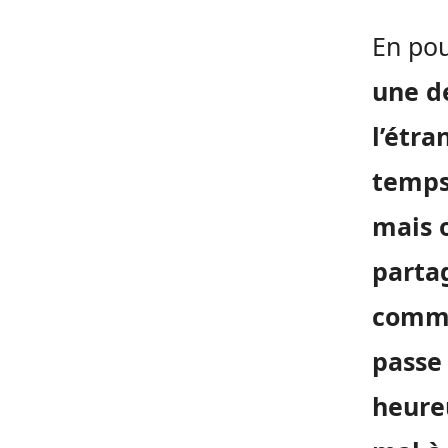
En pou
une de
l’étra
temps
mais o
parta
comme
passe
heureu