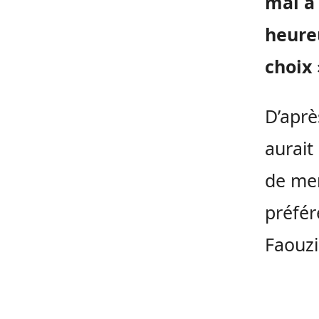
mal à
heure
choix 
D’aprè
aurait
de men
préfér
Faouzi