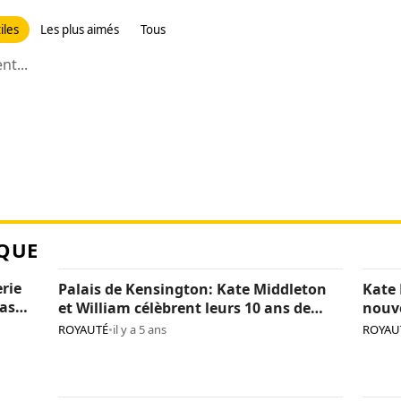
iles
Les plus aimés
Tous
t...
QUE
erie
Palais de Kensington: Kate Middleton
Kate 
pas
et William célèbrent leurs 10 ans de
nouv
mariage (photos)
(phot
ROYAUTÉ
•
il y a 5 ans
ROYAU