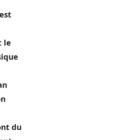
’est
 le
sique
an
on
ont du