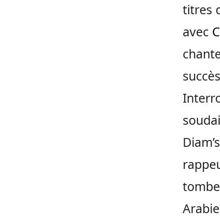
titres
avec
C
chante
succès
Interr
soudai
Diam’s
rappeu
tomber
Arabie