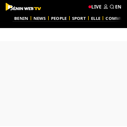
LIVE
EN
BENIN
NEWS
PEOPLE
SPORT
ELLE
COMMUN