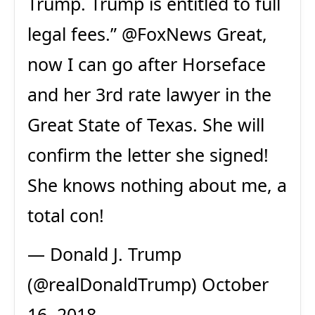
Trump. Trump is entitled to full
legal fees.”
@FoxNews
Great,
now I can go after Horseface
and her 3rd rate lawyer in the
Great State of Texas. She will
confirm the letter she signed!
She knows nothing about me, a
total con!
— Donald J. Trump
(@realDonaldTrump)
October
16, 2018