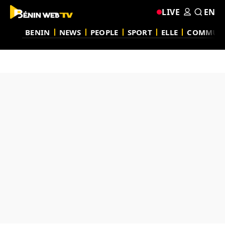
LIVE
EN
BENIN
NEWS
PEOPLE
SPORT
ELLE
COMMUN