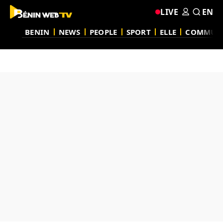
LIVE
EN
BENIN
NEWS
PEOPLE
SPORT
ELLE
COMMUN