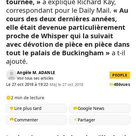
tournée, »
a expliqué Richard Kay,
correspondant pour le Daily Mail.
« Au
cours des deux dernières années,
elle était devenue particulièrement
proche de Whisper qui la suivait
avec dévotion de pièce en pièce dans
tout le palais de Buckingham »
a t-il
ajouté.
Angèle M. ADANLE
PEOPLE
Voir tous ses articles
Le 27 oct 2018 à 19:22
•
MàJ le 27 oct 2018
486
vues
2 min de lecture
Lire plus tard
Google News
Commenter
Partager