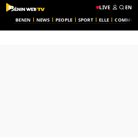
LIVE
EN
BENIN
NEWS
PEOPLE
SPORT
ELLE
COMMUN