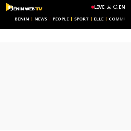
LIVE
EN
BENIN
NEWS
PEOPLE
SPORT
ELLE
COMMUN