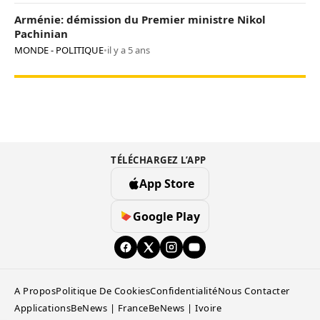
Arménie: démission du Premier ministre Nikol
Pachinian
MONDE - POLITIQUE
•
il y a 5 ans
TÉLÉCHARGEZ L’APP
App Store
Google Play
A Propos
Politique De Cookies
Confidentialité
Nous Contacter
Applications
BeNews | France
BeNews | Ivoire