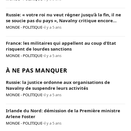
Russie: « votre roi nu veut régner jusqu’à la fin, il ne
se soucie pas du pays », Navalny critique encore
Poutine
MONDE - POLITIQUE
•
il y a 5 ans
France: les militaires qui appellent au coup d’Etat
risquent de lourdes sanctions
MONDE - POLITIQUE
•
il y a 5 ans
À NE PAS MANQUER
Russie: la justice ordonne aux organisations de
Navalny de suspendre leurs activités
MONDE - POLITIQUE
•
il y a 5 ans
Irlande du Nord: démission de la Première ministre
Arlene Foster
MONDE - POLITIQUE
•
il y a 5 ans