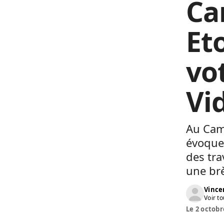
Ca
Et
vo
Vi
Au Came
évoquer
des tra
une brè
Vinc
Voir to
Le 2 octobr