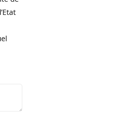
’Etat
uel