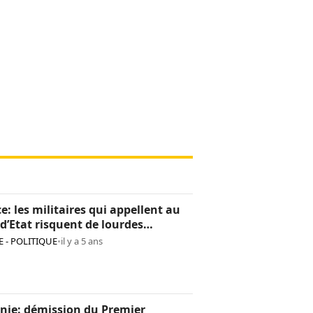
e: les militaires qui appellent au
d’Etat risquent de lourdes
tions
 - POLITIQUE
•
il y a 5 ans
nie: démission du Premier