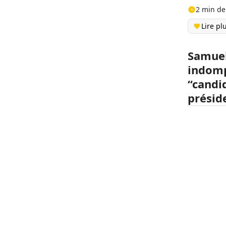
2 min de
Lire pl
Samuel 
indomp
“candid
présid