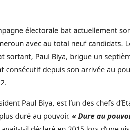
pagne électorale bat actuellement son
eroun avec au total neuf candidats. L
tat sortant, Paul Biya, brigue un septiè
 consécutif depuis son arrivée au pou
2.
sident Paul Biya, est l’un des chefs d’Et
 plus duré au pouvoir.
« Dure au pouvoi
avait-t-il déclaré en 2015 lors d’une vis