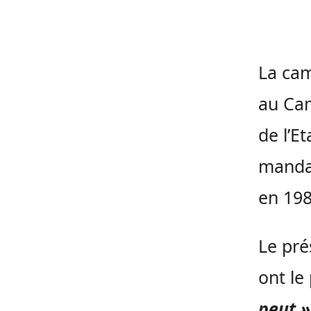
La cam
au Cam
de l’E
mandat
en 198
Le pré
ont le
peut »