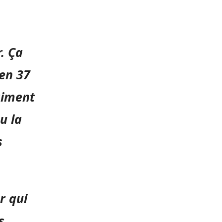
. Ça
 en 37
 aiment
u la
s
r qui
s