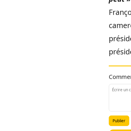
Franço
camero
présid
présid
Commen
Publier