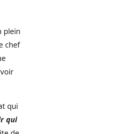
 plein
e chef
me
voir
at qui
r qui
ite de