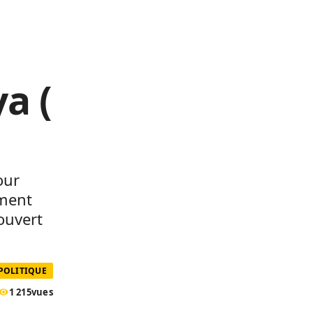
a (
our
ement
ouvert
POLITIQUE
1 215
vues