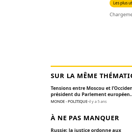
Les plus ut
Chargemen
SUR LA MÊME THÉMATI
Tensions entre Moscou et l’Occiden
président du Parlement européen
persona non grata en Russie
MONDE - POLITIQUE
•
il y a 5 ans
À NE PAS MANQUER
Russie: la justice ordonne aux