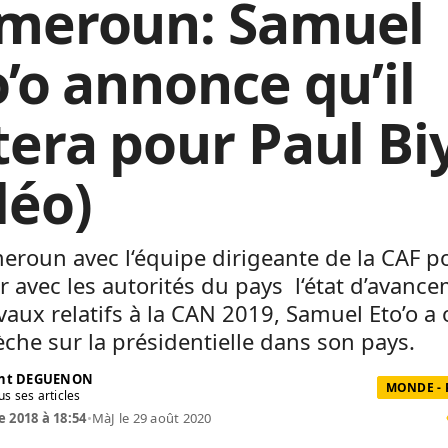
meroun: Samuel
o’o annonce qu’il
tera pour Paul Biy
déo)
roun avec l‘équipe dirigeante de la CAF p
 avec les autorités du pays l‘état d’avanc
vaux relatifs à la CAN 2019, Samuel Eto’o a 
che sur la présidentielle dans son pays.
ent DEGUENON
MONDE - 
us ses articles
e 2018 à 18:54
•
MàJ le 29 août 2020