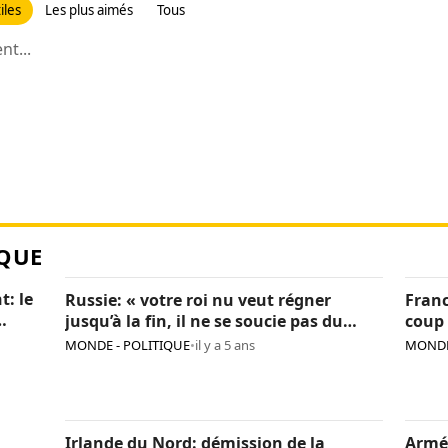
iles
Les plus aimés
Tous
t...
QUE
t: le
Russie: « votre roi nu veut régner
Franc
jusqu’à la fin, il ne se soucie pas du
coup 
pays », Navalny critique encore Poutine
sanc
MONDE - POLITIQUE
•
il y a 5 ans
MONDE
Irlande du Nord: démission de la
Armé