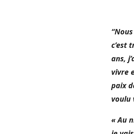
“Nous 
c’est 
ans, j
vivre 
paix d
voulu 
« Au n
je vai