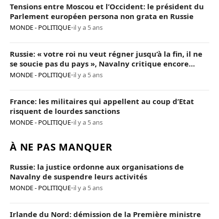
Tensions entre Moscou et l’Occident: le président du
Parlement européen persona non grata en Russie
MONDE - POLITIQUE
•
il y a 5 ans
Russie: « votre roi nu veut régner jusqu’à la fin, il ne
se soucie pas du pays », Navalny critique encore
Poutine
MONDE - POLITIQUE
•
il y a 5 ans
France: les militaires qui appellent au coup d’Etat
risquent de lourdes sanctions
MONDE - POLITIQUE
•
il y a 5 ans
À NE PAS MANQUER
Russie: la justice ordonne aux organisations de
Navalny de suspendre leurs activités
MONDE - POLITIQUE
•
il y a 5 ans
Irlande du Nord: démission de la Première ministre