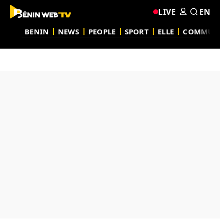
LIVE
EN
BENIN
NEWS
PEOPLE
SPORT
ELLE
COMMUN