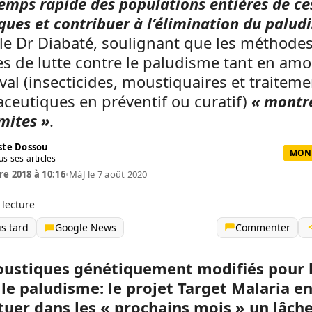
emps rapide des populations entières de ce
ues et contribuer à l’élimination du palud
le Dr Diabaté, soulignant que les méthode
es de lutte contre le paludisme tant en am
val (insecticides, moustiquaires et traitem
ceutiques en préventif ou curatif)
« montr
imites »
.
te Dossou
MOND
us ses articles
re 2018 à 10:16
•
MàJ le 7 août 2020
 lecture
us tard
Google News
Commenter
ustiques génétiquement modifiés pour l
 le paludisme: le projet Target Malaria e
ctuer dans les « prochains mois » un lâch