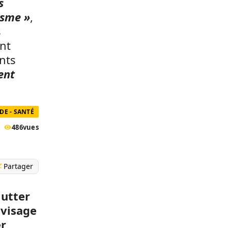
s
isme »
,
s
ont
ents
ent
E - SANTÉ
486
vues
Partager
utter
nvisage
er