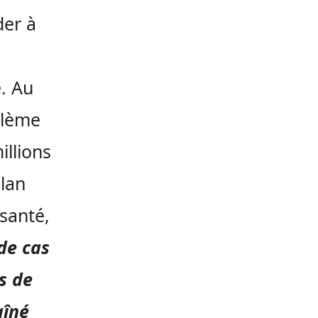
der à
e. Au
blème
illions
plan
 santé,
 de cas
s de
aîné