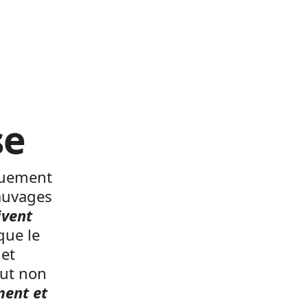
se
quement
auvages
ivent
ique le
get
but non
ment et