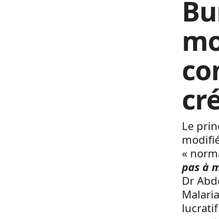
Bu
mo
co
cr
Le pri
modifi
« norm
pas à m
Dr Abdo
Malaria
lucratif