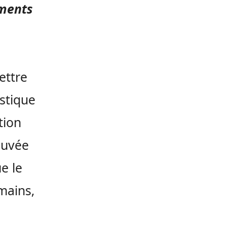
ements
ettre
stique
tion
ouvée
e le
mains,