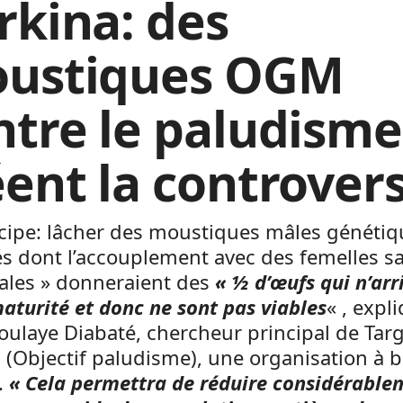
rkina: des
ustiques OGM
ntre le paludisme
éent la controver
ncipe: lâcher des moustiques mâles généti
és dont l’accouplement avec des femelles s
ales » donneraient des
« ½ d’œufs qui n’arr
aturité et donc ne sont pas viables
« , expl
ulaye Diabaté, chercheur principal de Tar
 (Objectif paludisme), une organisation à 
.
« Cela permettra de réduire considérable