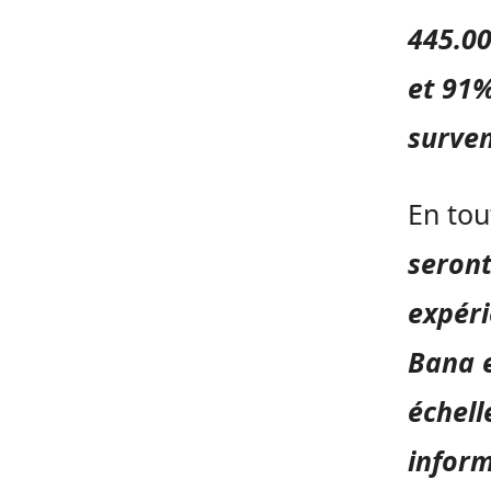
445.00
et 91%
surve
En tou
seront
expéri
Bana 
échell
inform