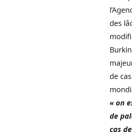
l’Agen
des l
modifi
Burkin
majeur
de cas
mondia
« on e
de pal
cas de