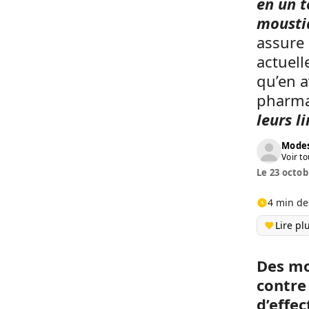
en un t
moustiq
assure 
actuell
qu’en a
pharma
leurs l
Modes
Voir to
Le 23 octob
4 min de
Lire pl
Des mo
contre
d’effe