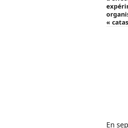
expéri
organis
« cata
En sep