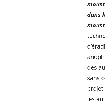
mousti
dans l
mousti
techno
d’érad
anophè
des au
sans c
projet
les an