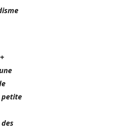
udisme
s+
 une
de
 petite
 des