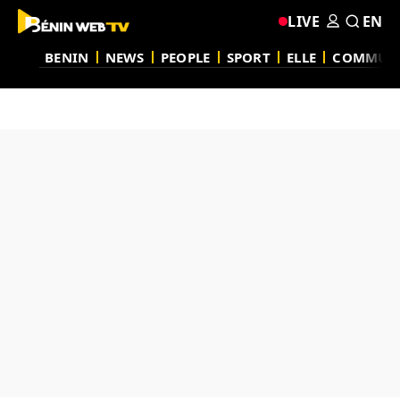
LIVE
EN
BENIN
NEWS
PEOPLE
SPORT
ELLE
COMMUN