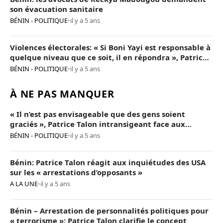
son évacuation sanitaire
BÉNIN - POLITIQUE
•
il y a 5 ans
Violences électorales: « Si Boni Yayi est responsable à
quelque niveau que ce soit, il en répondra », Patrice
Talon
BÉNIN - POLITIQUE
•
il y a 5 ans
À NE PAS MANQUER
« Il n’est pas envisageable que des gens soient
graciés », Patrice Talon intransigeant face aux
« opposants terroristes »
BÉNIN - POLITIQUE
•
il y a 5 ans
Bénin: Patrice Talon réagit aux inquiétudes des USA
sur les « arrestations d’opposants »
A LA UNE
•
il y a 5 ans
Bénin – Arrestation de personnalités politiques pour
« terrorisme »: Patrice Talon clarifie le concept