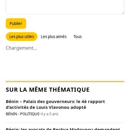
Publier
Les plus utiles
Les plus aimés
Tous
Chargement...
SUR LA MÊME THÉMATIQUE
Bénin – Palais des gouverneurs: le 4è rapport
d’activités de Louis Vlavonou adopté
BÉNIN - POLITIQUE
•
il y a 5 ans
Bénin: les avocats de Reckya Madougou demandent