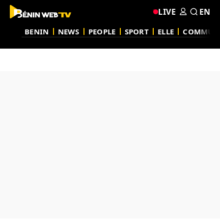
LIVE
EN
BENIN
NEWS
PEOPLE
SPORT
ELLE
COMMUN