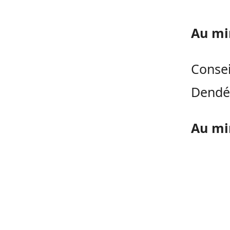
Au mi
Consei
Dendé
Au min