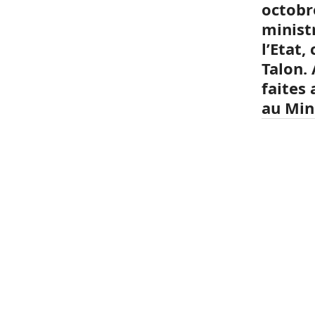
octobr
minist
l’Etat
Talon.
faites
au Mini