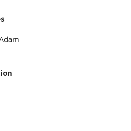
es
: Adam
tion