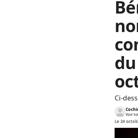
Bén
no
co
du
oc
Ci-dess
Cochi
Voir to
Le 24 octob