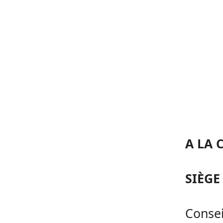
A LA 
SIÈGE
Consei