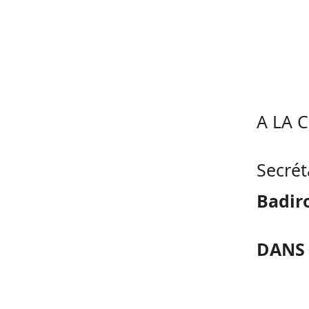
A LA 
Secrét
Badir
DANS 