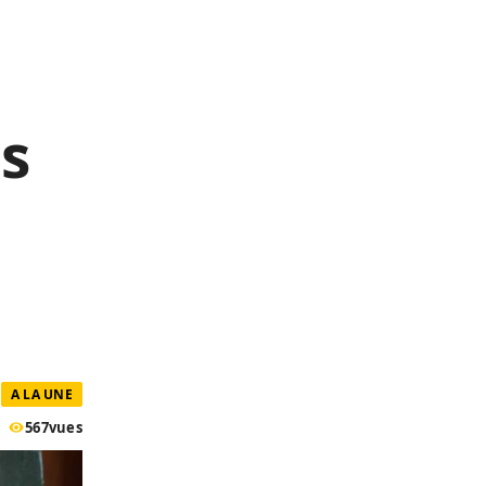
es
A LA UNE
567
vues