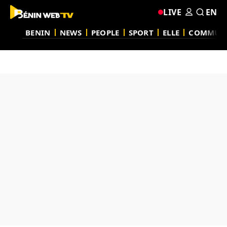
LIVE
EN
BENIN
NEWS
PEOPLE
SPORT
ELLE
COMMUN