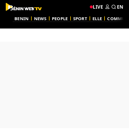
LIVE
EN
BENIN
NEWS
PEOPLE
SPORT
ELLE
COMMUN