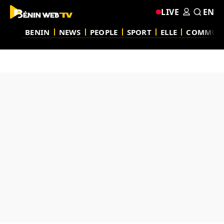
LIVE
EN
BENIN
NEWS
PEOPLE
SPORT
ELLE
COMMUN