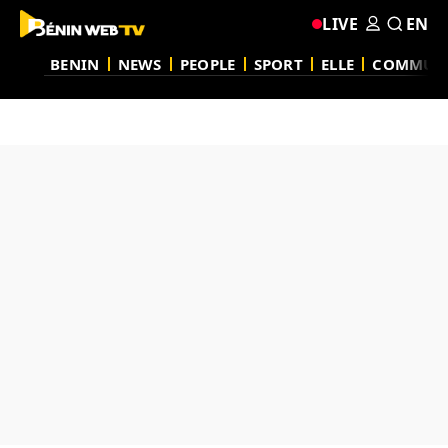
LIVE
EN
BENIN
NEWS
PEOPLE
SPORT
ELLE
COMMUN