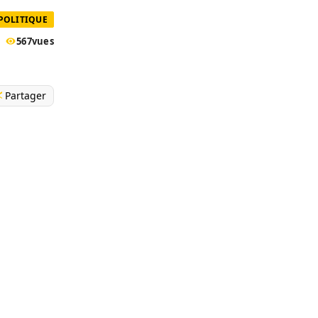
POLITIQUE
567
vues
Partager