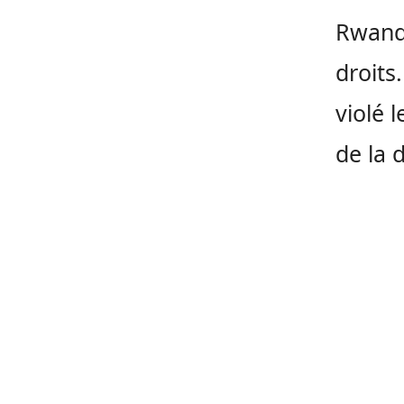
Rwanda
droits
violé l
de la 