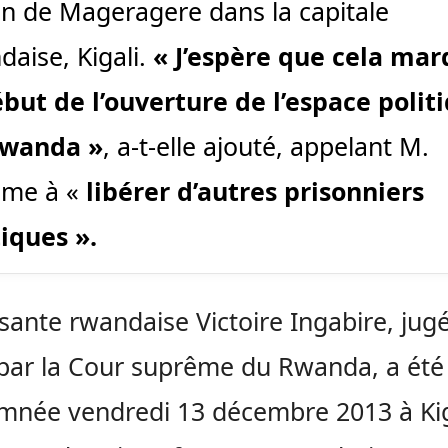
on de Mageragere dans la capitale
daise, Kigali.
« J’espère que cela ma
ébut de l’ouverture de l’espace polit
Rwanda »
, a-t-elle ajouté, appelant M.
me à «
libérer d’autres prisonniers
tiques ».
sante rwandaise Victoire Ingabire, jug
par la Cour suprême du Rwanda, a été
née vendredi 13 décembre 2013 à Kig