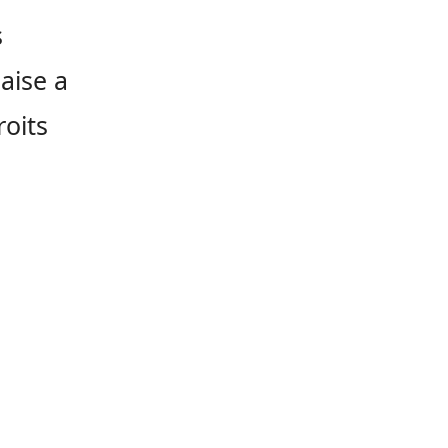
s
daise a
roits