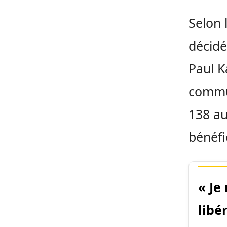
Selon 
décidé
Paul K
commun
138 au
bénéfi
« Je
libé