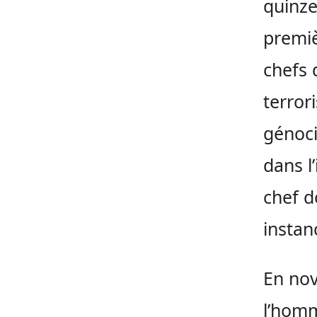
quinze
premiè
chefs 
terror
génoci
dans l’
chef d
instan
En nov
l’hom