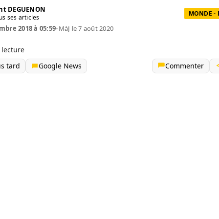
ent DEGUENON
MONDE - 
us ses articles
mbre 2018 à 05:59
•
MàJ le 7 août 2020
 lecture
us tard
Google News
Commenter