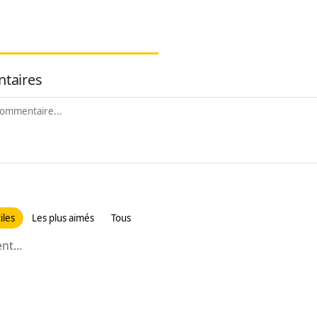
taires
iles
Les plus aimés
Tous
t...