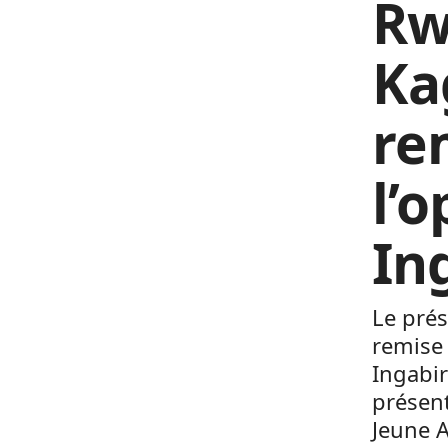
Rw
Ka
re
l’
In
Le pré
remise 
Ingabir
présent
Jeune A