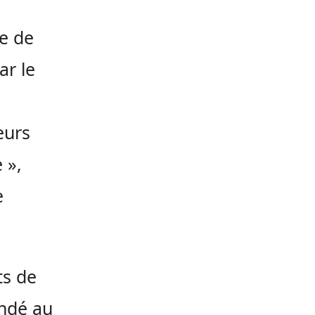
le de
ar le
eurs
 »,
e
ts de
ndé au