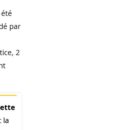
 été
idé par
ice, 2
nt
cette
t la