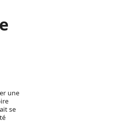
e
der une
ire
ait se
té