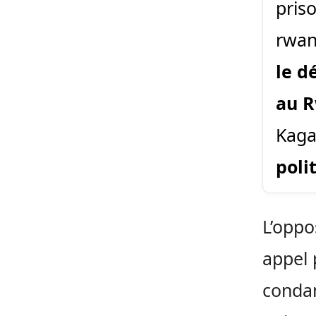
pris
rwan
le d
au 
Kaga
poli
L’oppo
appel 
condam