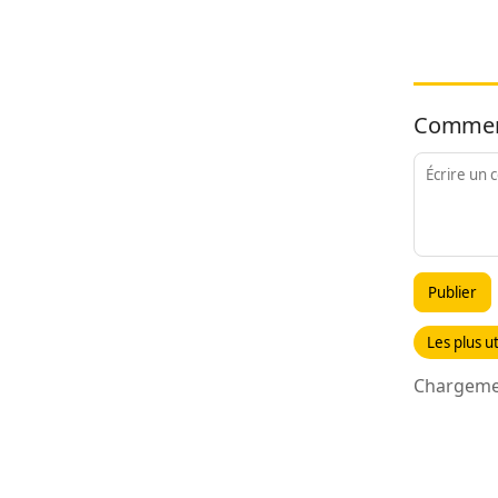
Commen
Publier
Les plus ut
Chargemen