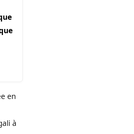
rque
ique
ée en
ali à