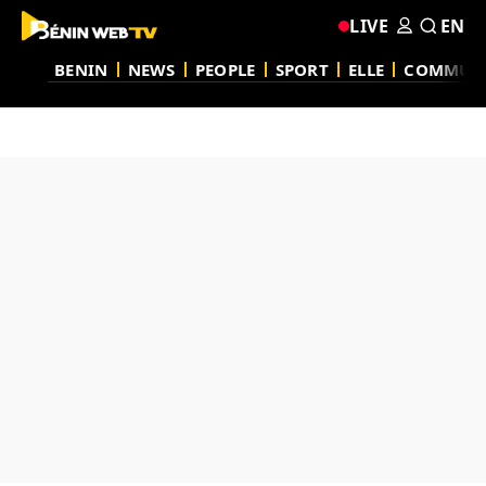
LIVE
EN
BENIN
NEWS
PEOPLE
SPORT
ELLE
COMMUN