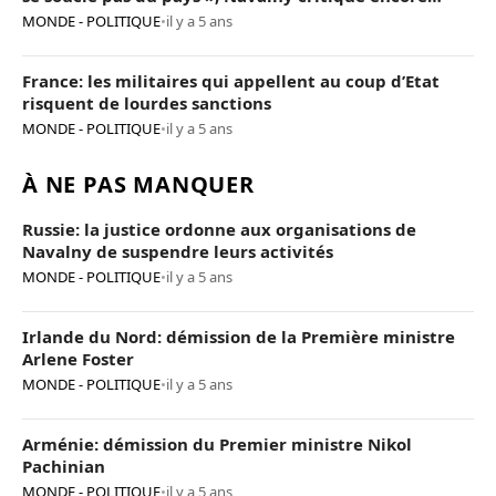
Poutine
MONDE - POLITIQUE
•
il y a 5 ans
France: les militaires qui appellent au coup d’Etat
risquent de lourdes sanctions
MONDE - POLITIQUE
•
il y a 5 ans
À NE PAS MANQUER
Russie: la justice ordonne aux organisations de
Navalny de suspendre leurs activités
MONDE - POLITIQUE
•
il y a 5 ans
Irlande du Nord: démission de la Première ministre
Arlene Foster
MONDE - POLITIQUE
•
il y a 5 ans
Arménie: démission du Premier ministre Nikol
Pachinian
MONDE - POLITIQUE
•
il y a 5 ans