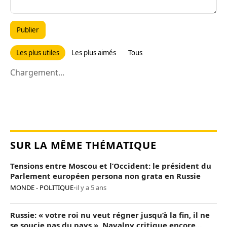
Publier
Les plus utiles
Les plus aimés
Tous
Chargement...
SUR LA MÊME THÉMATIQUE
Tensions entre Moscou et l’Occident: le président du
Parlement européen persona non grata en Russie
MONDE - POLITIQUE
•
il y a 5 ans
Russie: « votre roi nu veut régner jusqu’à la fin, il ne
se soucie pas du pays », Navalny critique encore