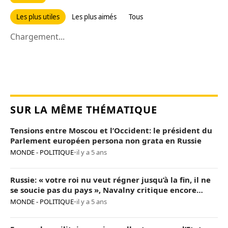
Les plus utiles
Les plus aimés
Tous
Chargement...
SUR LA MÊME THÉMATIQUE
Tensions entre Moscou et l’Occident: le président du
Parlement européen persona non grata en Russie
MONDE - POLITIQUE
•
il y a 5 ans
Russie: « votre roi nu veut régner jusqu’à la fin, il ne
se soucie pas du pays », Navalny critique encore
Poutine
MONDE - POLITIQUE
•
il y a 5 ans