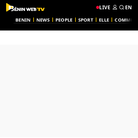
LIVE
EN
BENIN
NEWS
PEOPLE
SPORT
ELLE
COMMUN