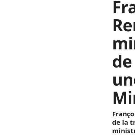
Fr
Re
mi
de 
un
Mi
Franço
de la 
minist