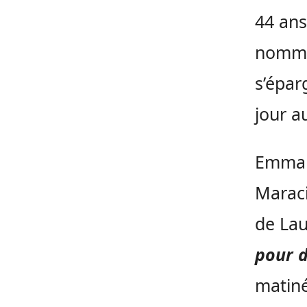
44 ans
nomma
s’épar
jour a
Emman
Maraci
de Lau
pour d
matin