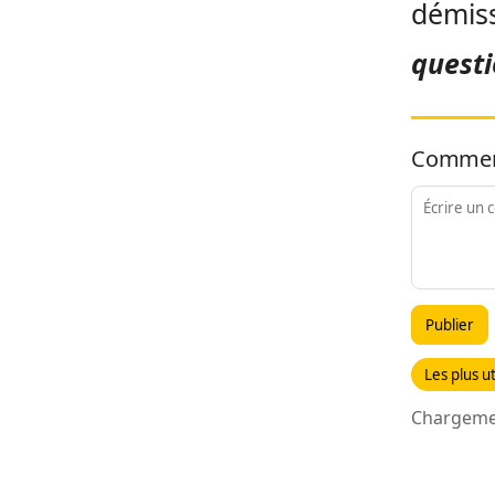
démiss
questi
Commen
Publier
Les plus ut
Chargemen