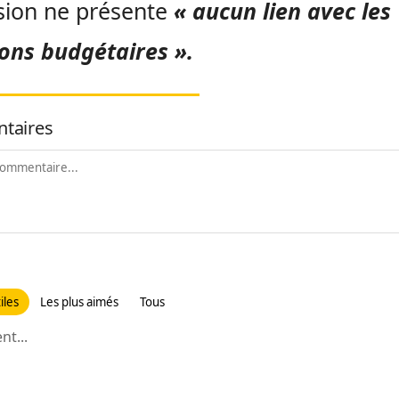
ion ne présente
« aucun lien avec les
ons budgétaires ».
taires
iles
Les plus aimés
Tous
t...