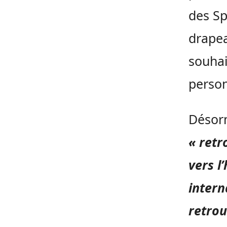
des Sp
drapea
souhai
person
Désorm
« ret
vers l
intern
retrou