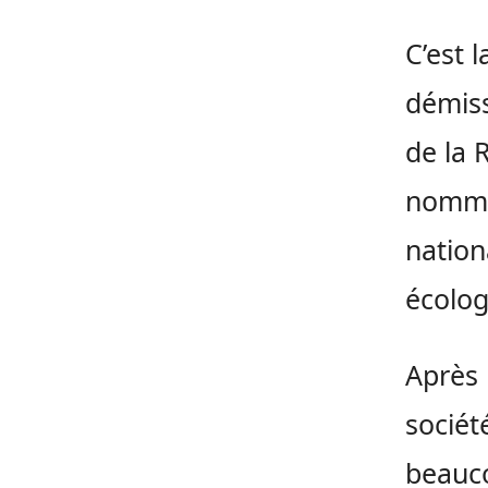
C’est 
démiss
de la 
nommé 
nation
écolog
Après 
société
beauco