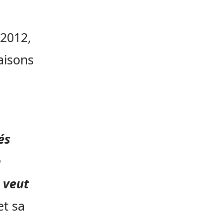
 2012,
aisons
és
n
e veut
t sa