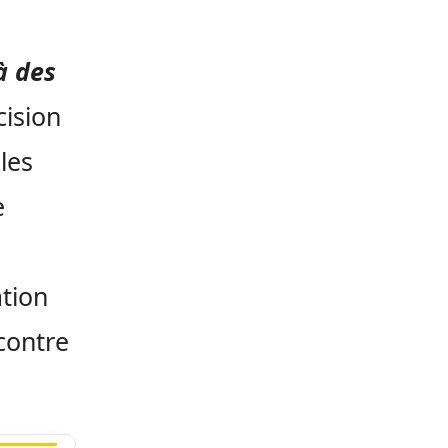
à des
cision
les
e
ation
 contre