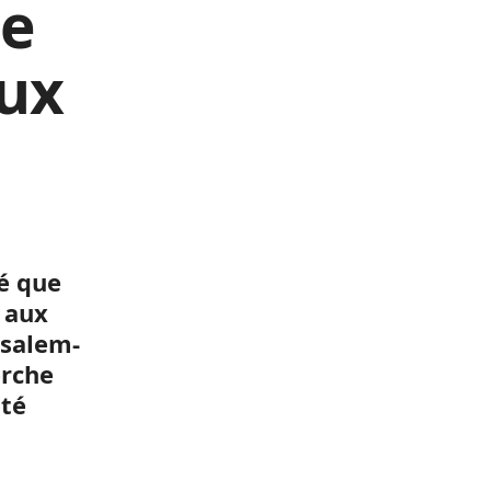
se
aux
é que
s aux
usalem-
erche
ité