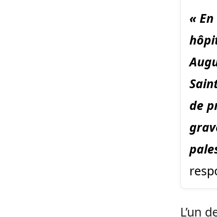
« En
hôpi
Augu
Sain
de p
grav
pale
resp
L’un d