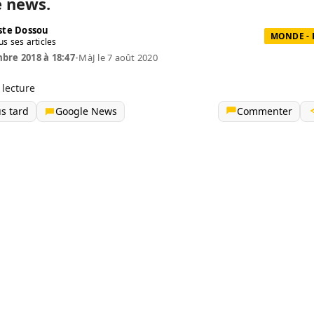
 news.
te Dossou
MONDE - 
us ses articles
bre 2018 à 18:47
•
MàJ le 7 août 2020
 lecture
us tard
Google News
Commenter