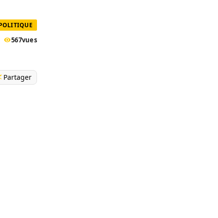
POLITIQUE
567
vues
Partager