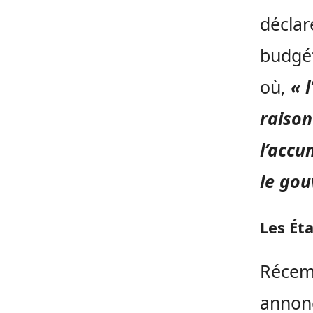
décla
budgét
où,
« 
raison
l’accu
le gou
Les Ét
Récemm
annonc