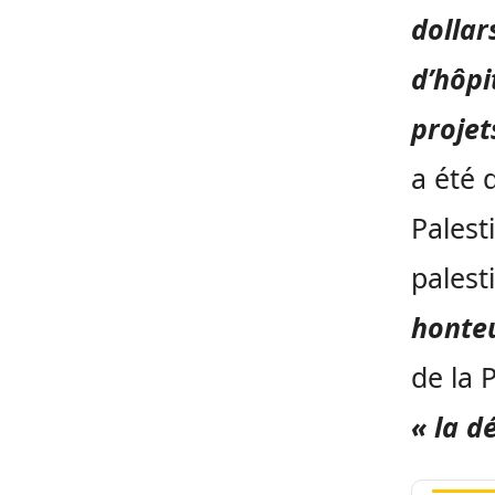
dollar
d’hôpi
projet
a été 
Palest
palest
honte
de la 
« la d