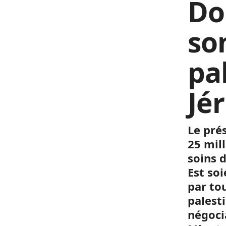
Do
so
pa
Jé
Le pré
25 mil
soins 
Est so
par tou
palest
négoci