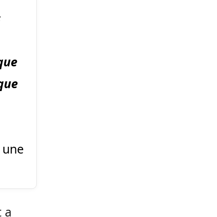
s
que
sque
, une
t a