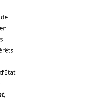
 de
 en
es
érêts
d’État
e
t,