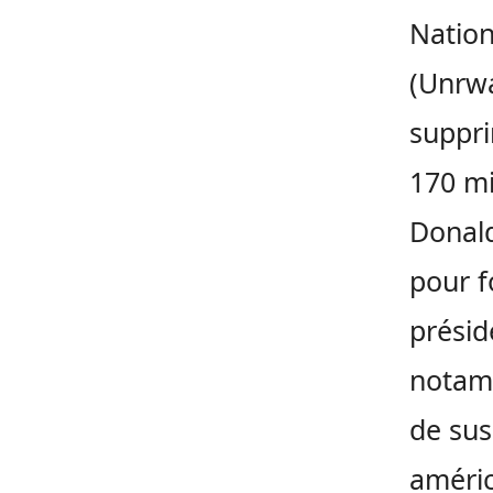
Nation
(Unrwa
suppri
170 mi
Donald
pour f
présid
notam
de sus
améric