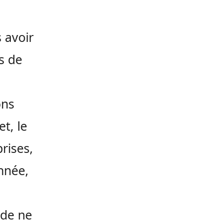
 avoir
s de
ons
et, le
rises,
nnée,
 de ne