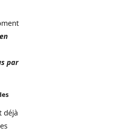
s
moment
 en
us par
des
t déjà
des