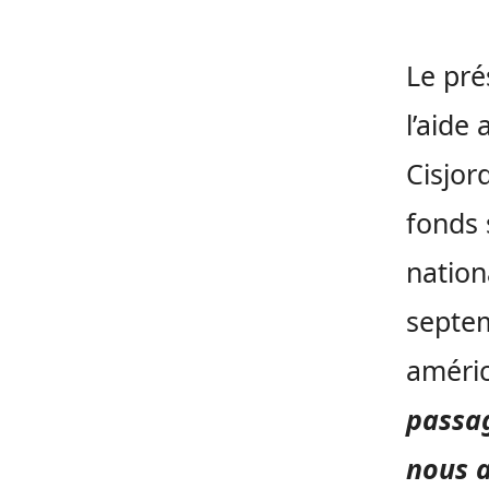
Le pré
l’aide
Cisjor
fonds 
nation
septem
améric
passag
nous a