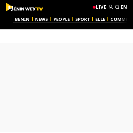
LIVE
EN
BENIN
NEWS
PEOPLE
SPORT
ELLE
COMMUN