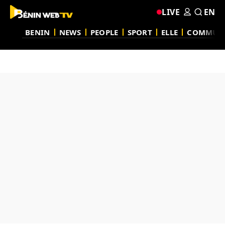
LIVE
EN
BENIN
NEWS
PEOPLE
SPORT
ELLE
COMMUN