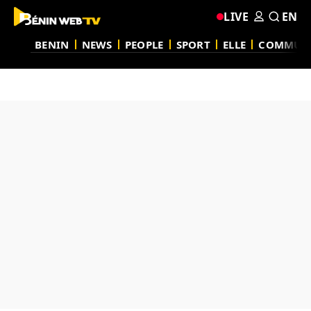
LIVE
EN
BENIN
NEWS
PEOPLE
SPORT
ELLE
COMMUN