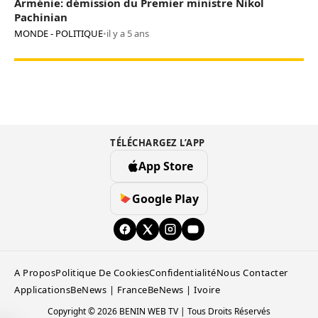
Arménie: démission du Premier ministre Nikol
Pachinian
MONDE - POLITIQUE
•
il y a 5 ans
TÉLÉCHARGEZ L’APP
App Store
Google Play
A Propos
Politique De Cookies
Confidentialité
Nous Contacter
Applications
BeNews | France
BeNews | Ivoire
Copyright © 2026 BENIN WEB TV | Tous Droits Réservés