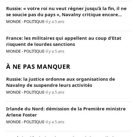
Russie: « votre roi nu veut régner jusqu’à la fin, il ne
se soucie pas du pays », Navalny critique encore
Poutine
MONDE - POLITIQUE
•
il y a 5 ans
France: les militaires qui appellent au coup d’Etat
risquent de lourdes sanctions
MONDE - POLITIQUE
•
il y a 5 ans
À NE PAS MANQUER
Russie: la justice ordonne aux organisations de
Navalny de suspendre leurs activités
MONDE - POLITIQUE
•
il y a 5 ans
Irlande du Nord: démission de la Première ministre
Arlene Foster
MONDE - POLITIQUE
•
il y a 5 ans