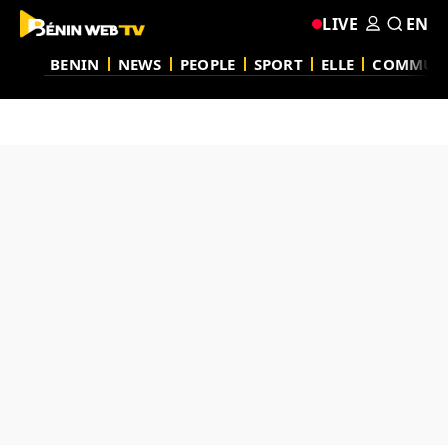
LIVE
EN
BENIN
NEWS
PEOPLE
SPORT
ELLE
COMMUN