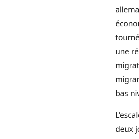
allema
économ
tourné
une ré
migrat
migran
bas ni
L’esca
deux j