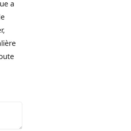
que a
le
r,
lière
route