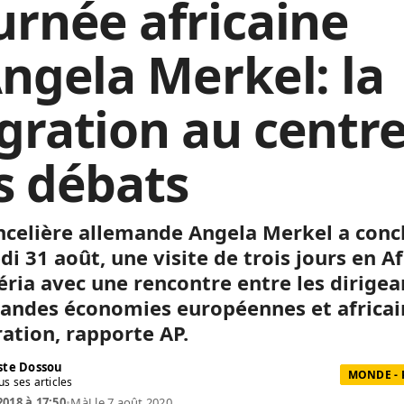
urnée africaine
Angela Merkel: la
gration au centr
s débats
ncelière allemande Angela Merkel a conc
i 31 août, une visite de trois jours en A
éria avec une rencontre entre les dirigea
randes économies européennes et africai
ration, rapporte AP.
te Dossou
MONDE - 
us ses articles
2018 à 17:50
•
MàJ le 7 août 2020