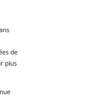
dans
vées de
r plus
enue