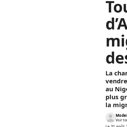
To
d’
mi
de
La cha
vendred
au Nig
plus g
la mig
Modes
Voir to
Le 31 août 