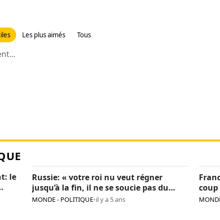
iles
Les plus aimés
Tous
t...
QUE
t: le
Russie: « votre roi nu veut régner
Franc
jusqu’à la fin, il ne se soucie pas du
coup 
pays », Navalny critique encore Poutine
sanc
MONDE - POLITIQUE
•
il y a 5 ans
MONDE