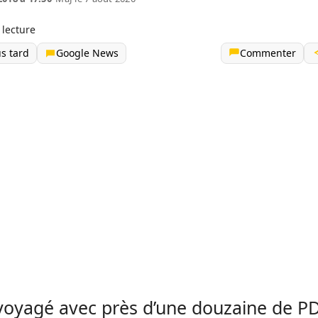
 lecture
us tard
Google News
Commenter
 voyagé avec près d’une douzaine de P