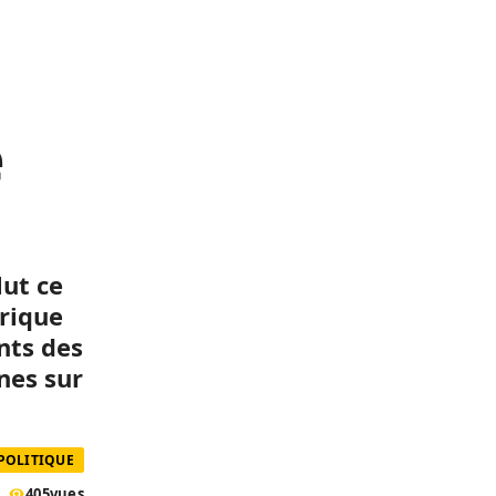
e
lut ce
frique
nts des
nes sur
POLITIQUE
405
vues