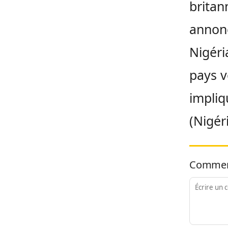
britan
annonc
Nigéria
pays v
impliq
(Nigér
Commen