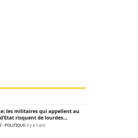
e: les militaires qui appellent au
d’Etat risquent de lourdes
tions
 - POLITIQUE
•
il y a 5 ans