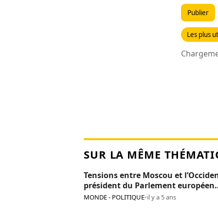
Publier
Les plus ut
Chargemen
SUR LA MÊME THÉMATI
Tensions entre Moscou et l’Occiden
président du Parlement européen
persona non grata en Russie
MONDE - POLITIQUE
•
il y a 5 ans