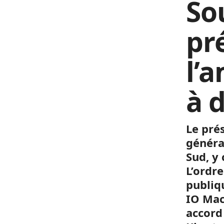
So
pr
l’
à d
Le pré
généra
Sud, y
L’ordre
publiqu
IO Mac
accord