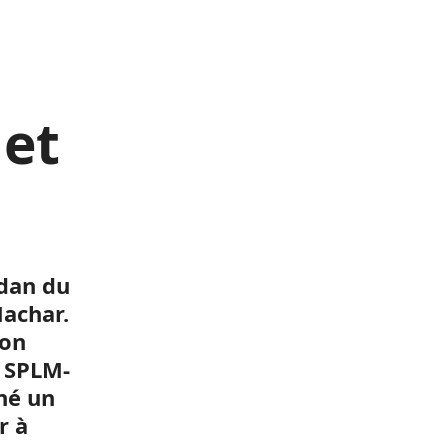
 et
udan du
Machar.
ion
u SPLM-
né un
r à