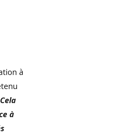
ation à
étenu
 Cela
ce à
és