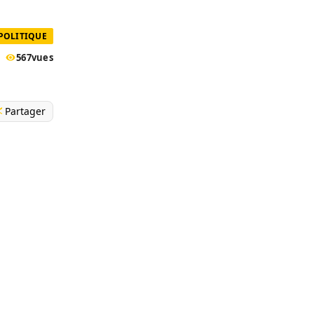
POLITIQUE
567
vues
Partager