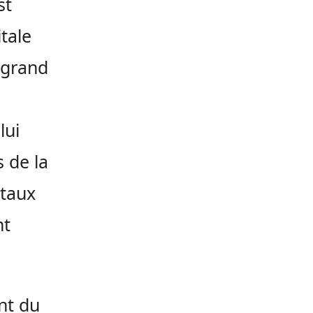
st
tale
 grand
lui
s de la
ntaux
nt
int du