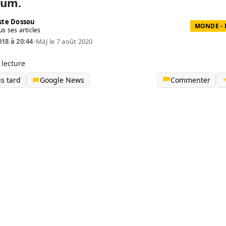
oum.
te Dossou
MONDE - 
us ses articles
018 à 20:44
•
MàJ le 7 août 2020
 lecture
us tard
Google News
Commenter