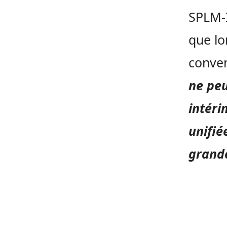
SPLM-I
que lo
conven
ne peu
intéri
unifié
grande