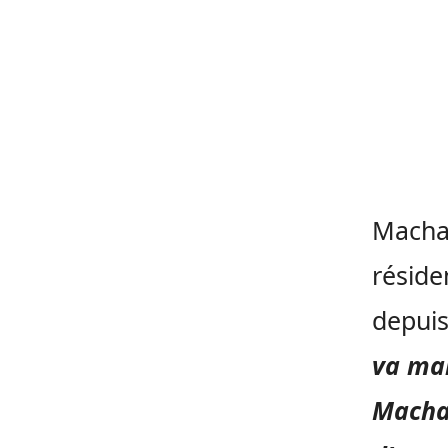
Machar
réside
depuis
va ma
Machar