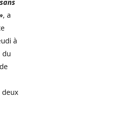
 sans
»
, a
te
udi à
s du
 de
s deux