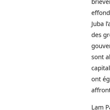
briève
effond
Juba l
des gr
gouver
sont a
capita
ont ég
affron
Lam Pa