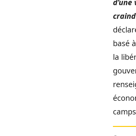
d’une 
craind
déclar
basé à
la lib
gouver
rensei
économ
camps 