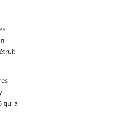
es
un
étruit
res
y
 qui a