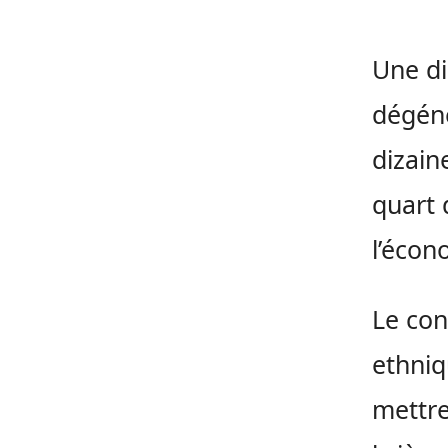
Une di
dégéné
dizain
quart 
l’écon
Le con
ethniq
mettre