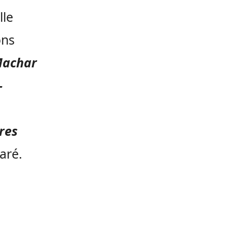
lle
ons
Machar
-
res
laré.