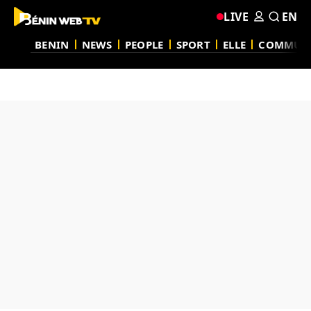
LIVE
EN
BENIN
NEWS
PEOPLE
SPORT
ELLE
COMMUN