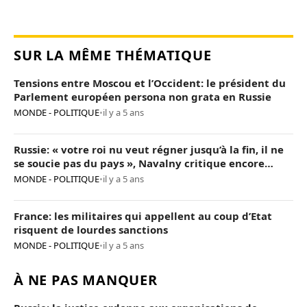
SUR LA MÊME THÉMATIQUE
Tensions entre Moscou et l’Occident: le président du
Parlement européen persona non grata en Russie
MONDE - POLITIQUE
•
il y a 5 ans
Russie: « votre roi nu veut régner jusqu’à la fin, il ne
se soucie pas du pays », Navalny critique encore
Poutine
MONDE - POLITIQUE
•
il y a 5 ans
France: les militaires qui appellent au coup d’Etat
risquent de lourdes sanctions
MONDE - POLITIQUE
•
il y a 5 ans
À NE PAS MANQUER