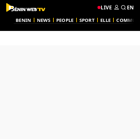
LIVE
EN
BENIN
NEWS
PEOPLE
SPORT
ELLE
COMMUN