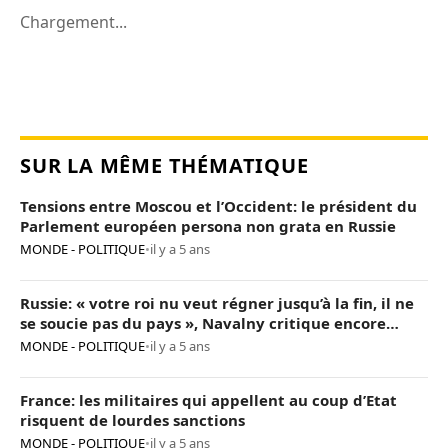
Chargement...
SUR LA MÊME THÉMATIQUE
Tensions entre Moscou et l’Occident: le président du
Parlement européen persona non grata en Russie
MONDE - POLITIQUE
•
il y a 5 ans
Russie: « votre roi nu veut régner jusqu’à la fin, il ne
se soucie pas du pays », Navalny critique encore
Poutine
MONDE - POLITIQUE
•
il y a 5 ans
France: les militaires qui appellent au coup d’Etat
risquent de lourdes sanctions
MONDE - POLITIQUE
•
il y a 5 ans