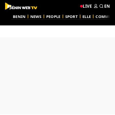
LIVE
EN
BENIN
NEWS
PEOPLE
SPORT
ELLE
COMMUN