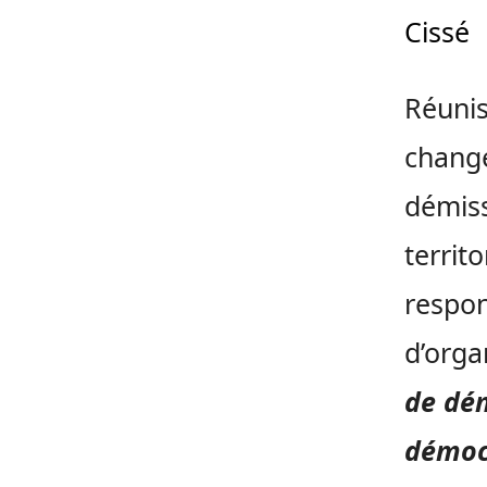
Cissé
Réunis
change
démiss
territo
respon
d’orga
de dén
démoc