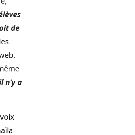
e,
élèves
oit de
des
iweb.
e même
il n’y a
 voix
aïla