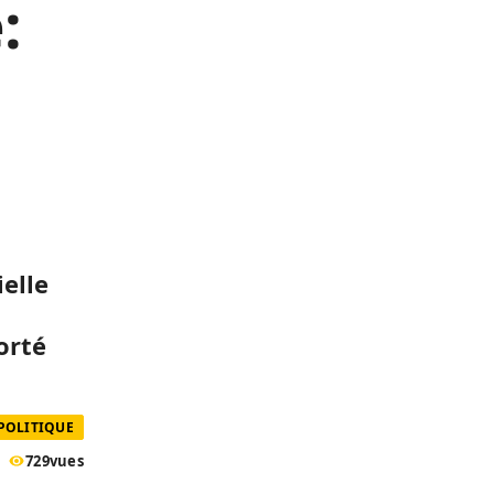
:
ielle
orté
POLITIQUE
729
vues