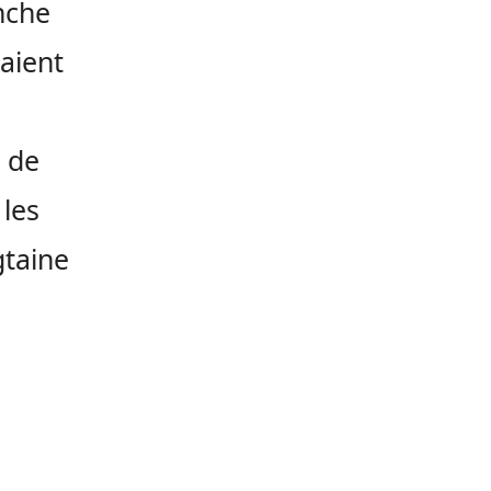
nche
vaient
r de
les
gtaine