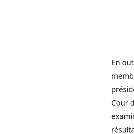
En out
membre
présid
Cour d
examin
résult