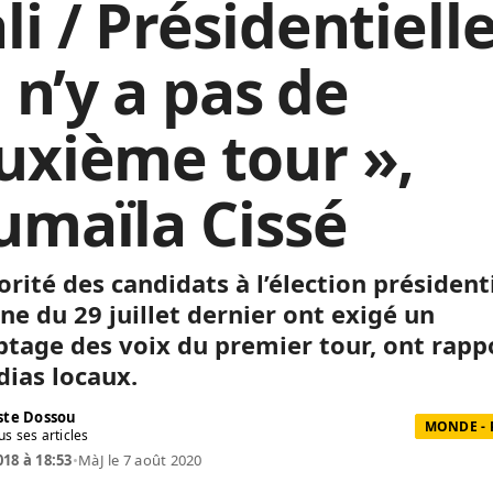
i / Présidentielle
l n’y a pas de
uxième tour »,
umaïla Cissé
rité des candidats à l’élection président
ne du 29 juillet dernier ont exigé un
tage des voix du premier tour, ont rapp
dias locaux.
te Dossou
MONDE - 
us ses articles
018 à 18:53
•
MàJ le 7 août 2020