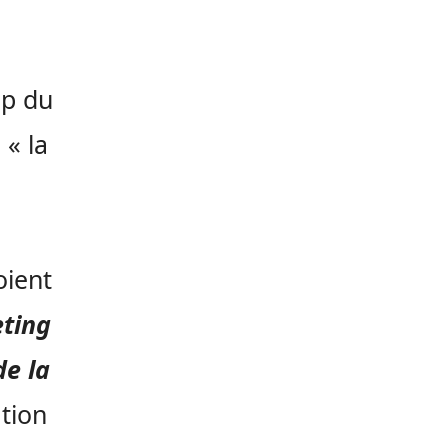
mp du
 « la
oient
ting
de la
ation