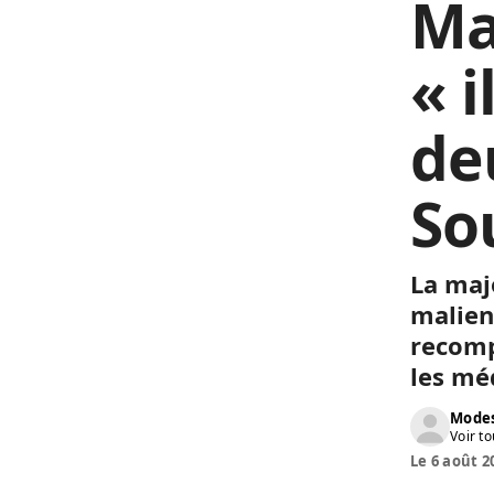
Mal
« i
de
So
La majo
malien
recomp
les mé
Modes
Voir to
Le 6 août 2