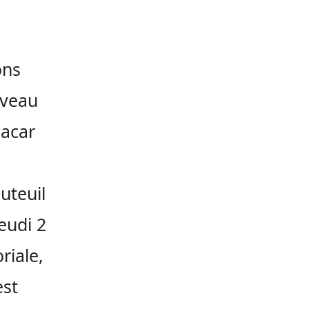
ons
uveau
bacar
uteuil
jeudi 2
riale,
est