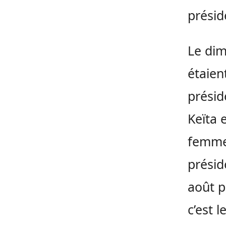
présid
Le dim
étaien
présid
Keïta 
femme,
présid
août p
c’est 