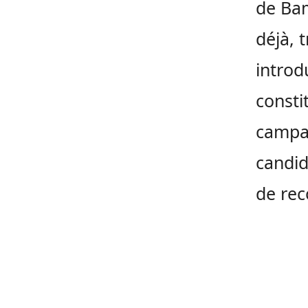
de Bam
déjà, 
introd
consti
campag
candid
de rec