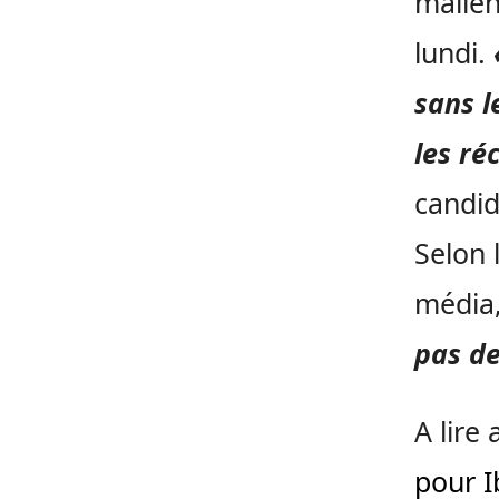
malien
lundi.
sans l
les ré
candid
Selon 
média,
pas de
A lire 
pour I