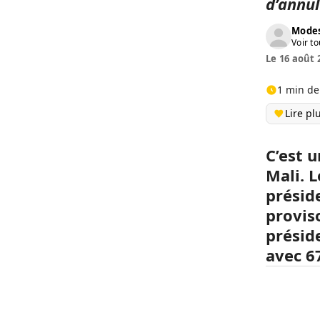
d’annul
Modes
Voir to
Le 16 août 
1 min de
Lire pl
C’est 
Mali. 
préside
proviso
présid
avec 6