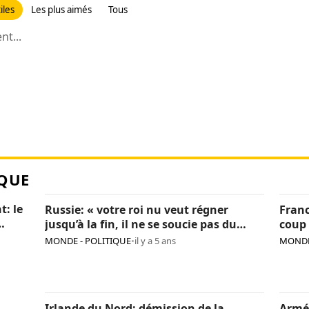
iles
Les plus aimés
Tous
t...
QUE
t: le
Russie: « votre roi nu veut régner
Franc
jusqu’à la fin, il ne se soucie pas du
coup 
pays », Navalny critique encore Poutine
sanc
MONDE - POLITIQUE
•
il y a 5 ans
MONDE
Irlande du Nord: démission de la
Armé