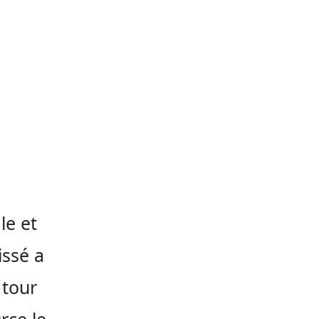
le et
issé a
 tour