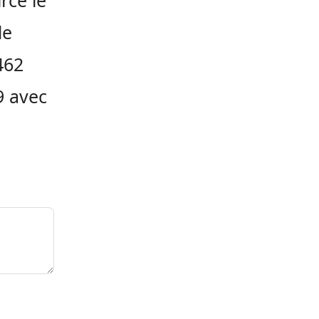
rce le
de
462
9 avec