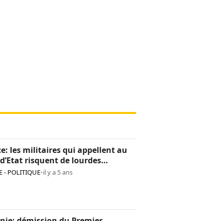
e: les militaires qui appellent au
d’Etat risquent de lourdes
tions
 - POLITIQUE
•
il y a 5 ans
nie: démission du Premier