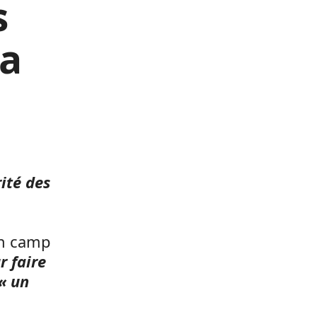
s
la
rité des
on camp
r faire
« un