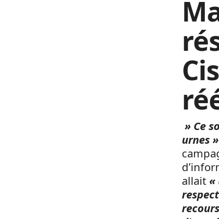
Mal
ré
Ci
ré
» Ce so
urnes »
campagn
d’info
allait
«
respect
recours