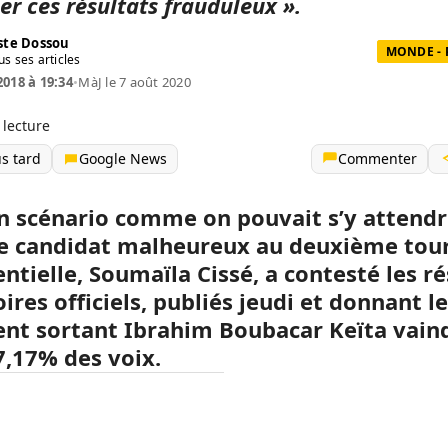
er ces résultats frauduleux ».
te Dossou
MONDE - 
us ses articles
2018 à 19:34
•
MàJ le 7 août 2020
 lecture
us tard
Google News
Commenter
un scénario comme on pouvait s’y attendr
Le candidat malheureux au deuxième tour
ntielle, Soumaïla Cissé, a contesté les ré
ires officiels, publiés jeudi et donnant le
ent sortant Ibrahim Boubacar Keïta vain
7,17% des voix.