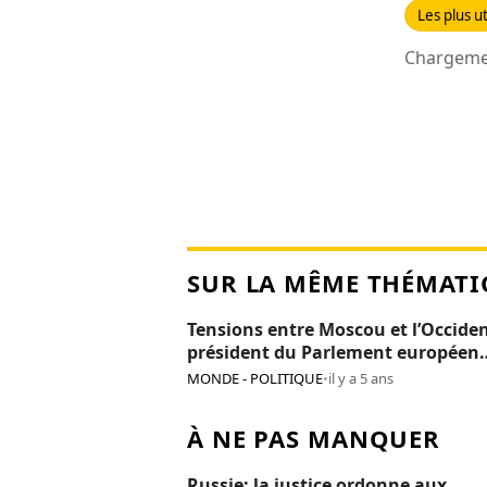
Les plus ut
Chargemen
SUR LA MÊME THÉMATI
Tensions entre Moscou et l’Occiden
président du Parlement européen
persona non grata en Russie
MONDE - POLITIQUE
•
il y a 5 ans
À NE PAS MANQUER
Russie: la justice ordonne aux