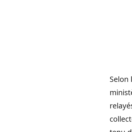
Selon 
minist
relayé
collec