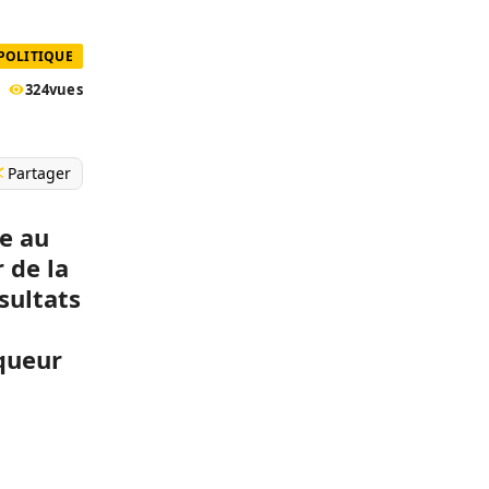
POLITIQUE
324
vues
Partager
e au
 de la
sultats
queur