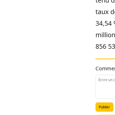
tenu d
taux d
34,54 
millio
856 53
Commen
Publier