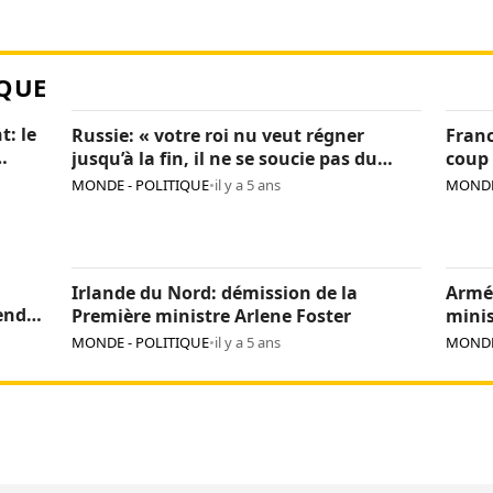
QUE
t: le
Russie: « votre roi nu veut régner
Franc
jusqu’à la fin, il ne se soucie pas du
coup 
pays », Navalny critique encore Poutine
sanc
MONDE - POLITIQUE
•
il y a 5 ans
MONDE
Irlande du Nord: démission de la
Armé
endre
Première ministre Arlene Foster
minis
MONDE - POLITIQUE
•
il y a 5 ans
MONDE