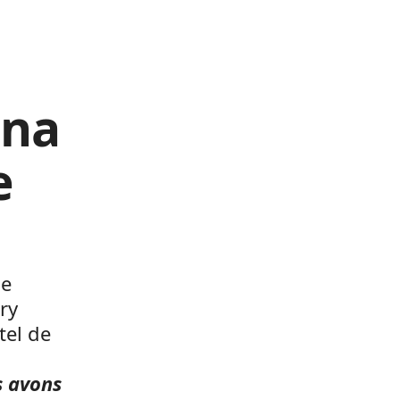
ina
e
he
ry
tel de
s avons