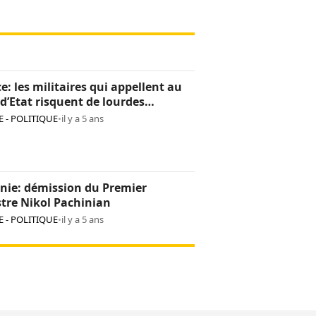
e: les militaires qui appellent au
d’Etat risquent de lourdes
tions
 - POLITIQUE
•
il y a 5 ans
nie: démission du Premier
tre Nikol Pachinian
 - POLITIQUE
•
il y a 5 ans