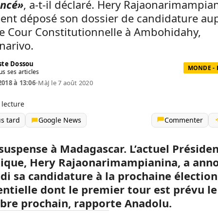
ncé»
, a-t-il déclaré. Hery Rajaonarimampia
ent déposé son dossier de candidature au
te Cour Constitutionnelle à Ambohidahy,
narivo.
te Dossou
MONDE - 
us ses articles
2018 à 13:06
•
MàJ le 7 août 2020
 lecture
us tard
Google News
Commenter
 suspense à Madagascar. L’actuel Présiden
ique, Hery Rajaonarimampianina, a ann
di sa candidature à la prochaine élection
entielle dont le premier tour est prévu le
re prochain, rapporte Anadolu.