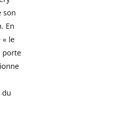
e son
n. En
 « le
e porte
sionne
t du