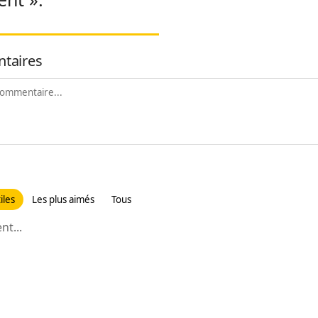
taires
iles
Les plus aimés
Tous
t...