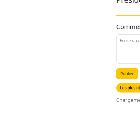
Commen
Publier
Les plus ut
Chargemen