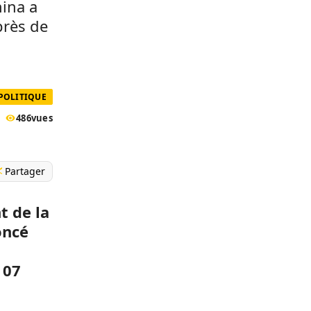
nina a
près de
POLITIQUE
486
vues
Partager
t de la
oncé
 07