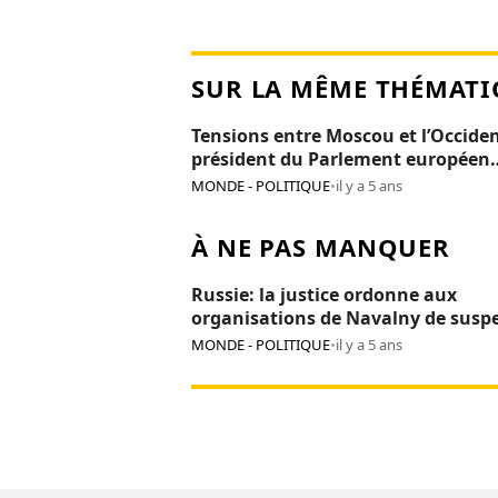
SUR LA MÊME THÉMATI
Tensions entre Moscou et l’Occiden
président du Parlement européen
persona non grata en Russie
MONDE - POLITIQUE
•
il y a 5 ans
À NE PAS MANQUER
Russie: la justice ordonne aux
organisations de Navalny de susp
leurs activités
MONDE - POLITIQUE
•
il y a 5 ans