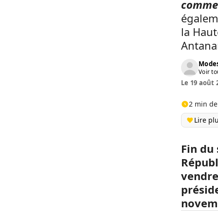
comme
égalem
la Hau
Antana
Modes
Voir to
Le 19 août 
2 min de
Lire pl
Fin du
Républ
vendre
présid
novemb