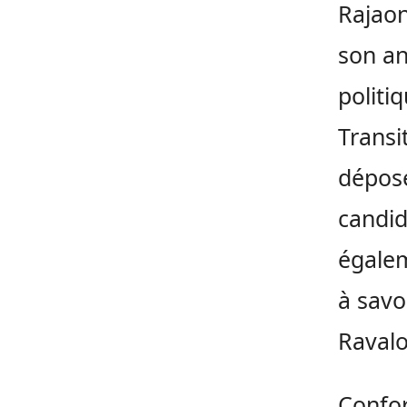
Rajaon
son an
politi
Transi
déposé
candid
égalem
à savo
Raval
Confo