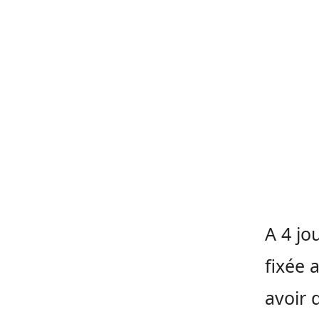
A 4 jo
fixée 
avoir 