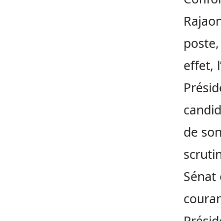
Rajao
poste,
effet, 
Présid
candid
de son
scruti
Sénat 
couran
Présid