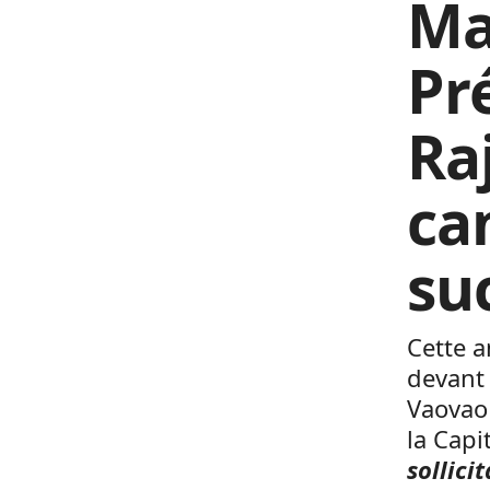
Ma
Pr
Ra
ca
su
Cette a
devant 
Vaovao 
la Capi
sollici