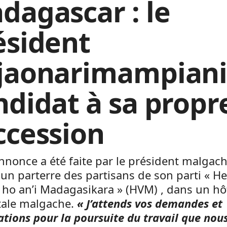
dagascar : le
ésident
jaonarimampian
ndidat à sa propr
ccession
nnonce a été faite par le président malgac
un parterre des partisans de son parti « He
ho an’i Madagasikara » (HVM) , dans un hô
tale malgache.
« J’attends vos demandes et
tations pour la poursuite du travail que nou