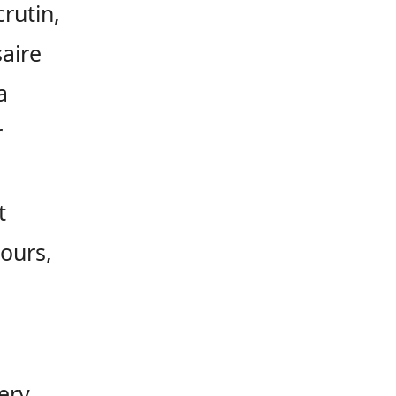
rutin,
saire
a
r
t
ours,
ery