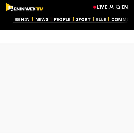
LIVE
EN
BENIN
NEWS
PEOPLE
SPORT
ELLE
COMMUN