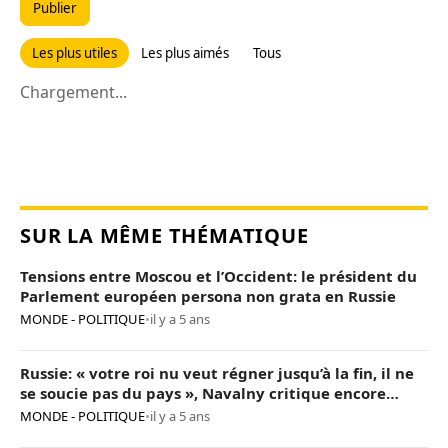
Publier
Les plus utiles
Les plus aimés
Tous
Chargement...
SUR LA MÊME THÉMATIQUE
Tensions entre Moscou et l’Occident: le président du
Parlement européen persona non grata en Russie
MONDE - POLITIQUE
•
il y a 5 ans
Russie: « votre roi nu veut régner jusqu’à la fin, il ne
se soucie pas du pays », Navalny critique encore
Poutine
MONDE - POLITIQUE
•
il y a 5 ans