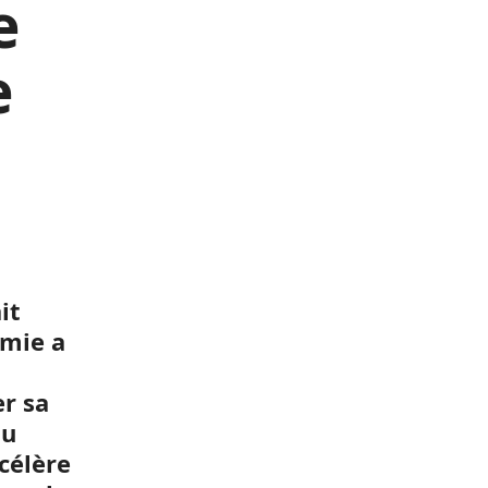
e
e
it
omie a
er sa
au
célère