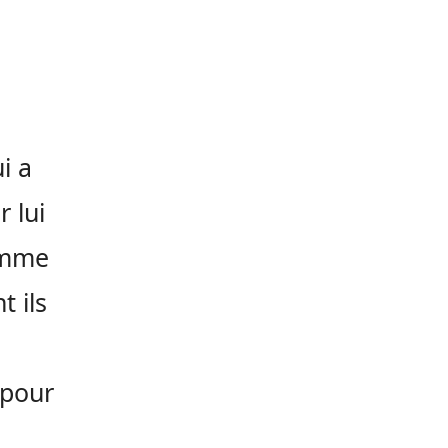
i a
r lui
amme
t ils
 pour