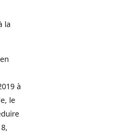
à la
 en
2019 à
e, le
duire
18,