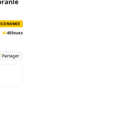
branle
 ECONOMIE
405
vues
Partager