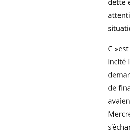
dette 
attent
situat
C »est
incité
deman
de fin
avaien
Mercre
s’écha