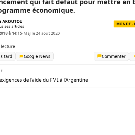
ancement qui fait défaut pour mettre en 
rogramme économique.
ph AKOUTOU
MONDE -
us ses articles
2018 à 14:15
•
MàJ le 24 août 2020
 lecture
us tard
Google News
Commenter
RE
exigences de l’aide du FMI à l’Argentine