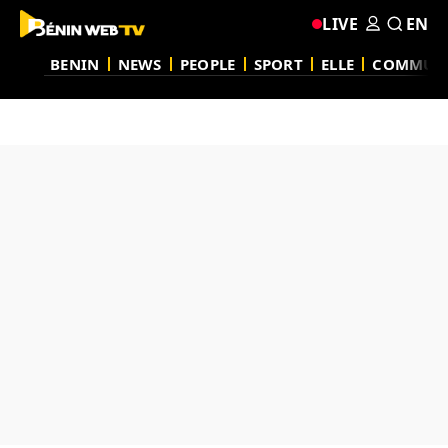
LIVE
EN
BENIN
NEWS
PEOPLE
SPORT
ELLE
COMMUN