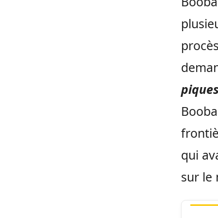
Booba 
plusie
procès
demand
piques
Booba,
frontiè
qui ava
sur le