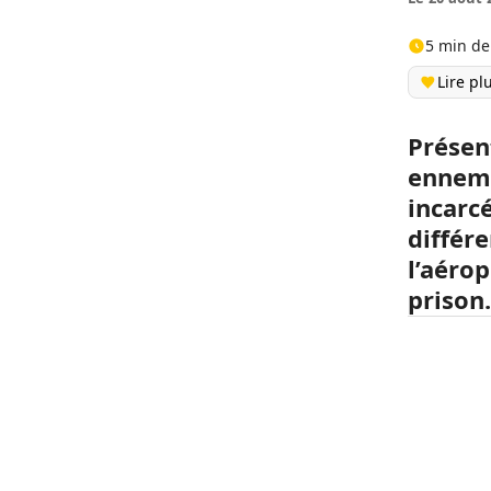
5 min de
Lire pl
Présen
ennemi
incarcé
différ
l’aérop
prison.