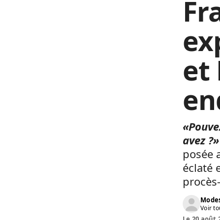
Fr
ex
et
en
«Pouvez
avez ?»
posée a
éclaté 
procès-
Modes
Voir to
Le 20 août 