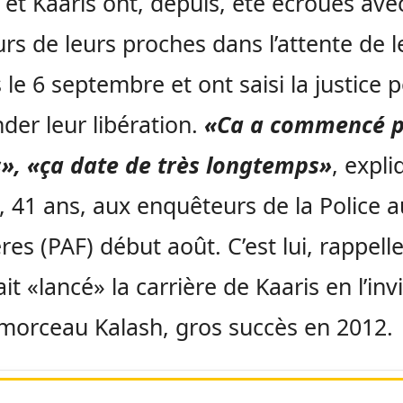
et Kaaris ont, depuis, été écroués ave
urs de leurs proches dans l’attente de l
 le 6 septembre et ont saisi la justice 
er leur libération.
«Ca a commencé p
», «ça date de très longtemps»
, expli
 41 ans, aux enquêteurs de la Police 
res (PAF) début août. C’est lui, rappelle-
it «lancé» la carrière de Kaaris en l’inv
 morceau Kalash, gros succès en 2012.