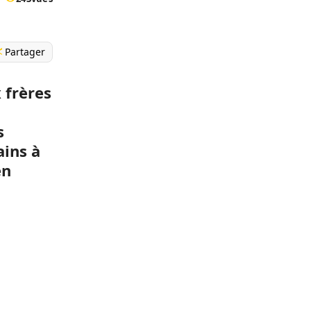
Partager
 frères
s
ains à
en