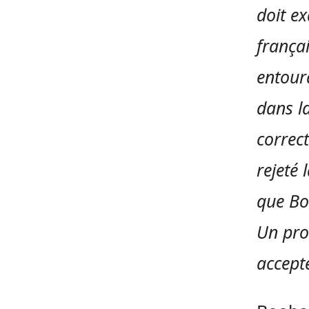
doit e
frança
entour
dans la
correct
rejeté 
que Boo
Un pro
accepté