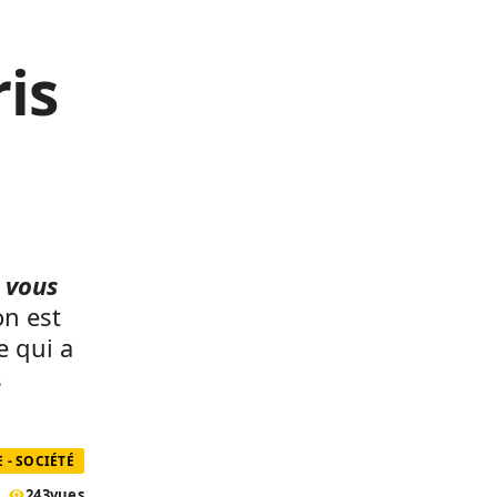
is
i
e vous
on est
e qui a
s
- SOCIÉTÉ
243
vues