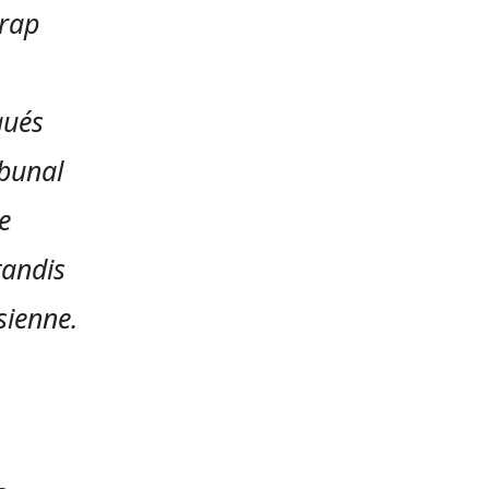
 rap
qués
ibunal
e
tandis
sienne.