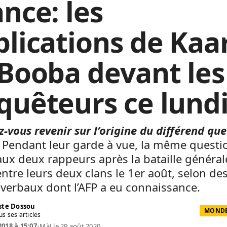
ance: les
plications de Kaar
 Booba devant les
quêteurs ce lund
-vous revenir sur l’origine du différend qu
Pendant leur garde à vue, la même questi
ux deux rappeurs après la bataille général
entre leurs deux clans le 1er août, selon de
verbaux dont l’AFP a eu connaissance.
te Dossou
MONDE 
us ses articles
2018 à 15:07
•
MàJ le 29 août 2020