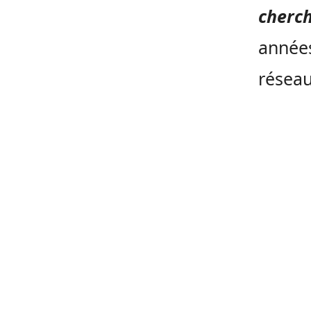
cherc
années
réseau