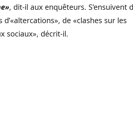
he»
, dit-il aux enquêteurs. S’ensuivent 
 d’«altercations», de «clashes sur les
x sociaux», décrit-il.