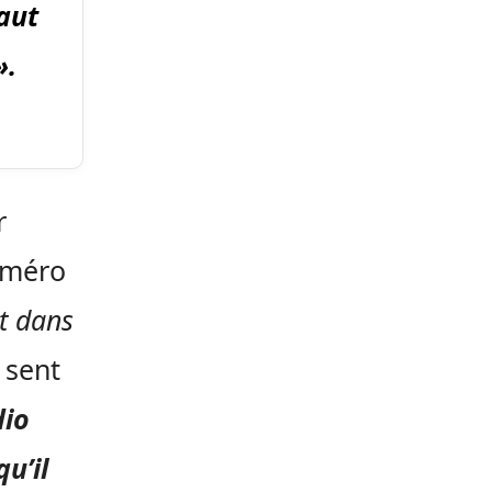
haut
».
r
numéro
ut dans
 sent
dio
u’il