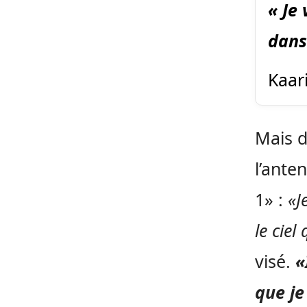
« Je 
dans 
Kaar
Mais d
l’ante
1» :
«J
le ciel
visé.
«
que je