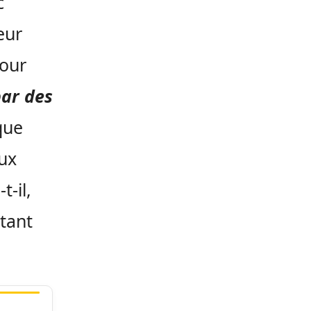
c
eur
pour
ar des
que
aux
t-il,
itant