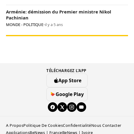
Arménie: démission du Premier ministre Nikol
Pachinian
MONDE - POLITIQUE
•
il y a 5 ans
TÉLÉCHARGEZ L’APP
App Store
Google Play
A Propos
Politique De Cookies
Confidentialité
Nous Contacter
Applications
BeNews | France
BeNews | Ivoire