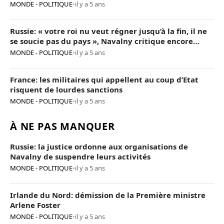
MONDE - POLITIQUE
•
il y a 5 ans
Russie: « votre roi nu veut régner jusqu’à la fin, il ne
se soucie pas du pays », Navalny critique encore
Poutine
MONDE - POLITIQUE
•
il y a 5 ans
France: les militaires qui appellent au coup d’Etat
risquent de lourdes sanctions
MONDE - POLITIQUE
•
il y a 5 ans
À NE PAS MANQUER
Russie: la justice ordonne aux organisations de
Navalny de suspendre leurs activités
MONDE - POLITIQUE
•
il y a 5 ans
Irlande du Nord: démission de la Première ministre
Arlene Foster
MONDE - POLITIQUE
•
il y a 5 ans