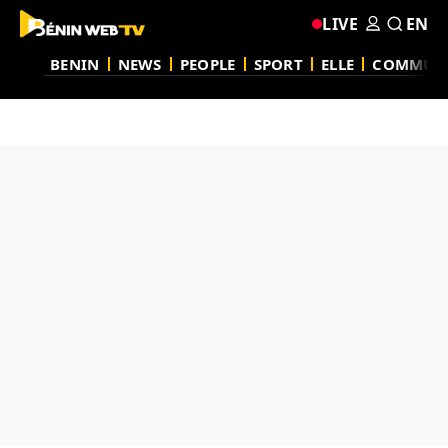
LIVE
EN
BENIN
NEWS
PEOPLE
SPORT
ELLE
COMMUN