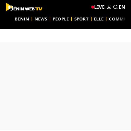
LIVE
EN
BENIN
NEWS
PEOPLE
SPORT
ELLE
COMMUN