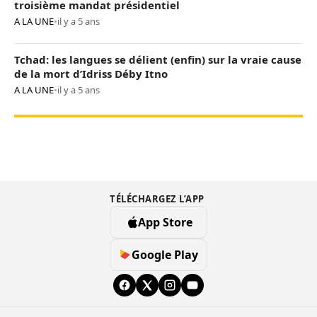
troisième mandat présidentiel
A LA UNE
•
il y a 5 ans
Tchad: les langues se délient (enfin) sur la vraie cause
de la mort d’Idriss Déby Itno
A LA UNE
•
il y a 5 ans
TÉLÉCHARGEZ L’APP
App Store
Google Play